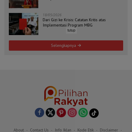
ZAHA dan Koordinator Isu Politik, Hukum, dan
HAM Aliansi BEM Probolinggo Raya
18/05/2026
Dari Gizi ke Krisis: Catatan Kritis atas
Implementasi Program MBG
tutup
Selengkapnya
About
Contact Us
Info Iklan
Kode Etik
Disclaimer