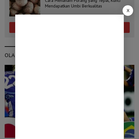
Cara Menanam Porang yang Tepat, Kunci
Mendapatkan Umbi Berkualitas
X
Selengkapnya
OLAHRAGA