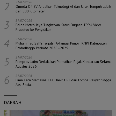
2
31/07/2026
Omoda O4 EV Andalkan Teknologi AI dan Jarak Tempuh Lebih
dari 500 Kilometer
3
31/07/2026
Polda Metro Jaya Tingkatkan Kasus Dugaan TPPU Vicky
Prasetyo ke Penyidikan
4
31/07/2026
Muhammad Safi’i Terpilih Aklamasi Pimpin KNPI Kabupaten
Probolinggo Periode 2026–2029
5
31/07/2026
Pemprov Jatim Berlakukan Pemutihan Pajak Kendaraan Selama
Agustus 2026
6
31/07/2026
Lima Cara Memaknai HUT Ke-81 RI, dari Lomba Rakyat hingga
Aksi Sosial
DAERAH