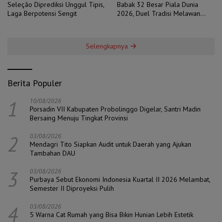
Seleção Diprediksi Unggul Tipis,
Babak 32 Besar Piala Dunia
Laga Berpotensi Sengit
2026, Duel Tradisi Melawan
Ambisi
Selengkapnya
Berita Populer
1
10/08/2026
Porsadin VII Kabupaten Probolinggo Digelar, Santri Madin
Bersaing Menuju Tingkat Provinsi
2
03/08/2026
Mendagri Tito Siapkan Audit untuk Daerah yang Ajukan
Tambahan DAU
3
03/08/2026
Purbaya Sebut Ekonomi Indonesia Kuartal II 2026 Melambat,
Semester II Diproyeksi Pulih
4
03/08/2026
5 Warna Cat Rumah yang Bisa Bikin Hunian Lebih Estetik