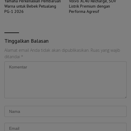
Yamaha Perkenalkan Pembaruan
Volvo XC40 Recharge, SUV
Warna untuk Bebek Petualang
Listrik Premium dengan
PG-1 2026
Performa Agresif
Tinggalkan Balasan
Alamat email Anda tidak akan dipublikasikan.
Ruas yang wajib
ditandai
*