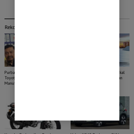
Rekomendasi untuk kamu
Purbaya Tawarkan Insentif agar
Alva Cervo, Motor Listrik Lokal
Toyota Pindahkan Pusat
dengan Performa Tinggi dan
Manufaktur dari Thailand ke
Fitur Digital
Indonesia