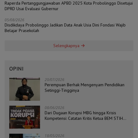
Raperda Pertanggungjawaban APBD 2025 Kota Probolinggo Disetujui
DPRD Usai Evaluasi Gubernur
05/08/2026
Disdikdaya Probolinggo Jadikan Data Anak Usia Dini Fondasi Wajib
Belajar Prasekolah
Selengkapnya
OPINI
20/07/2026
Perempuan Berhak Mengenyam Pendidikan
Setinggi-Tingginya
08/06/2026
Dari Dugaan Korupsi MBG hingga Krisis
Kompetensi: Catatan Kritis Ketua BEM STIH
ZAHA dan Koordinator Isu Politik, Hukum, dan
HAM Aliansi BEM Probolinggo Raya
18/05/2026