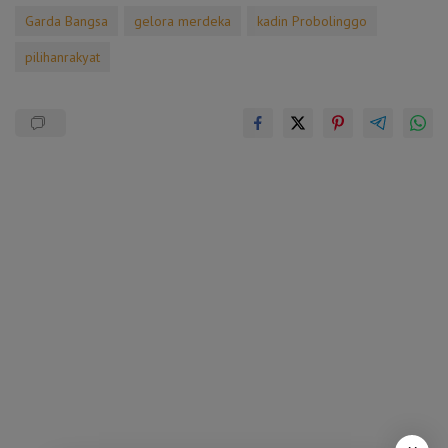
Garda Bangsa
gelora merdeka
kadin Probolinggo
pilihanrakyat