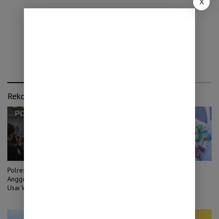
X
Rekomendasi untuk kamu
Polres Pasuruan Mutasi Tiga
Pasar Murah Pemprov Jatim
Anggota Reskrim Polsek Beji
Digelar di Pasuruan, Warga
Usai WCN Tewas Saat
Serbu Sembako Harga
Penangkapan
Terjangkau