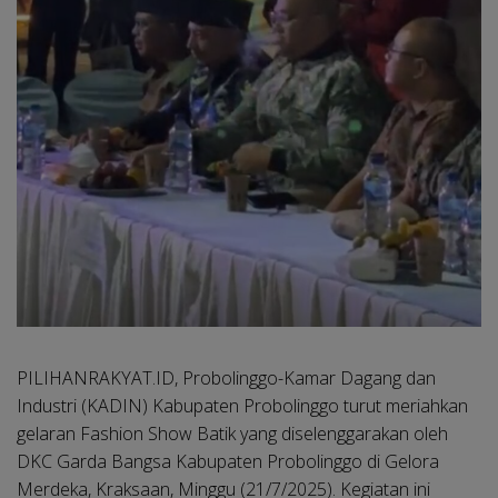
PILIHANRAKYAT.ID, Probolinggo
-Kamar Dagang dan
Industri (KADIN) Kabupaten Probolinggo turut meriahkan
gelaran Fashion Show Batik yang diselenggarakan oleh
DKC Garda Bangsa Kabupaten Probolinggo di Gelora
Merdeka, Kraksaan, Minggu (21/7/2025). Kegiatan ini