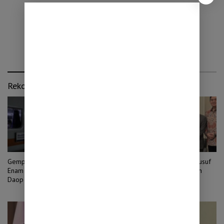
Rekomendasi untuk kamu
Gempa Pangandaran M 5,2,
Sultan Najamudin Undang Jusuf
Enam Perjalanan Kereta Api
Kalla Hadiri Sidang Tahunan
Daop 2 Bandung Sempat
MPR 14 Agustus
Berhenti