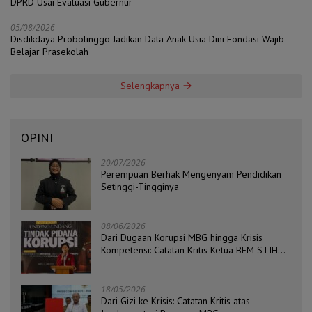
DPRD Usai Evaluasi Gubernur
05/08/2026
Disdikdaya Probolinggo Jadikan Data Anak Usia Dini Fondasi Wajib
Belajar Prasekolah
Selengkapnya
OPINI
20/07/2026
Perempuan Berhak Mengenyam Pendidikan
Setinggi-Tingginya
08/06/2026
Dari Dugaan Korupsi MBG hingga Krisis
Kompetensi: Catatan Kritis Ketua BEM STIH
ZAHA dan Koordinator Isu Politik, Hukum, dan
HAM Aliansi BEM Probolinggo Raya
18/05/2026
Dari Gizi ke Krisis: Catatan Kritis atas