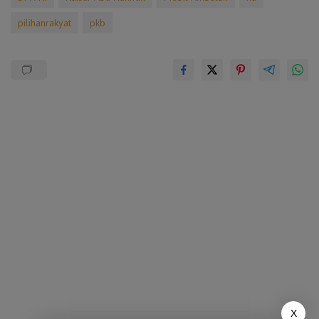
pilihanrakyat
pkb
X