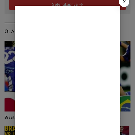
X
Selengkapnya
OLAHRAGA
Brasil vs Jepang: Mengulang Luka 2006 di Panggung Piala Dunia