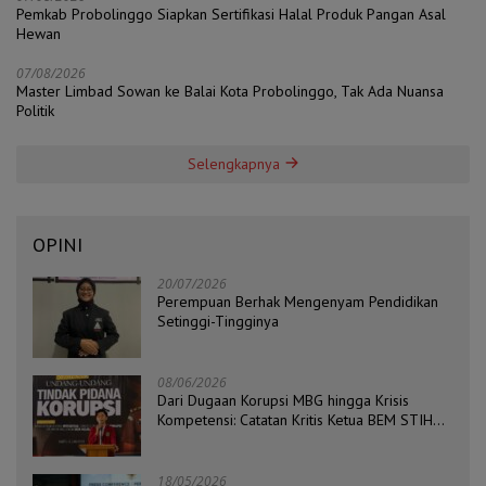
Pemkab Probolinggo Siapkan Sertifikasi Halal Produk Pangan Asal
Hewan
07/08/2026
Master Limbad Sowan ke Balai Kota Probolinggo, Tak Ada Nuansa
Politik
Selengkapnya
OPINI
20/07/2026
Perempuan Berhak Mengenyam Pendidikan
Setinggi-Tingginya
08/06/2026
Dari Dugaan Korupsi MBG hingga Krisis
Kompetensi: Catatan Kritis Ketua BEM STIH
ZAHA dan Koordinator Isu Politik, Hukum, dan
HAM Aliansi BEM Probolinggo Raya
18/05/2026