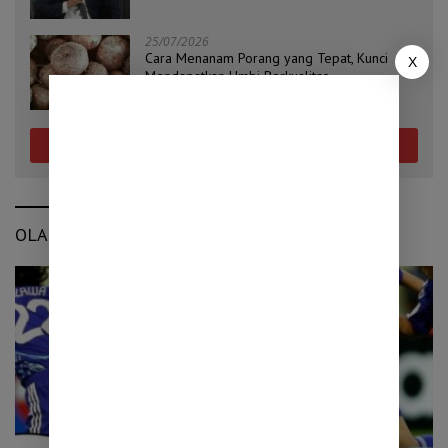
Masih Terjaga
25/07/2026
Cara Menanam Porang yang Tepat, Kunci
X
Mendapatkan Umbi Berkualitas
Selengkapnya
OLAHRAGA