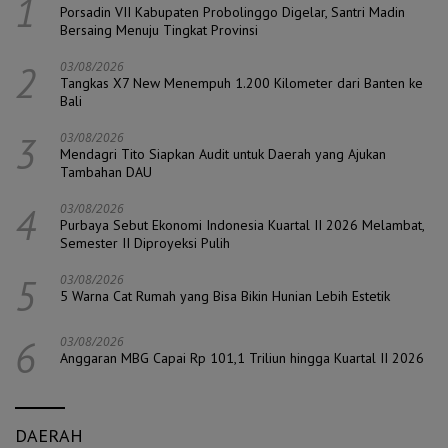
1
Porsadin VII Kabupaten Probolinggo Digelar, Santri Madin
Bersaing Menuju Tingkat Provinsi
2
03/08/2026
Tangkas X7 New Menempuh 1.200 Kilometer dari Banten ke
Bali
3
03/08/2026
Mendagri Tito Siapkan Audit untuk Daerah yang Ajukan
Tambahan DAU
4
03/08/2026
Purbaya Sebut Ekonomi Indonesia Kuartal II 2026 Melambat,
Semester II Diproyeksi Pulih
5
03/08/2026
5 Warna Cat Rumah yang Bisa Bikin Hunian Lebih Estetik
6
03/08/2026
Anggaran MBG Capai Rp 101,1 Triliun hingga Kuartal II 2026
DAERAH