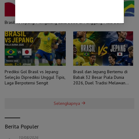
Brasil vs Jepang: Mengulang Luka 2006 di Panggung Piala Dunia
Prediksi Gol Brasil vs Jepang:
Brasil dan Jepang Bertemu di
Seleção Diprediksi Unggul Tipis,
Babak 32 Besar Piala Dunia
Laga Berpotensi Sengit
2026, Duel Tradisi Melawan
Ambisi
Selengkapnya
Berita Populer
10/08/2026