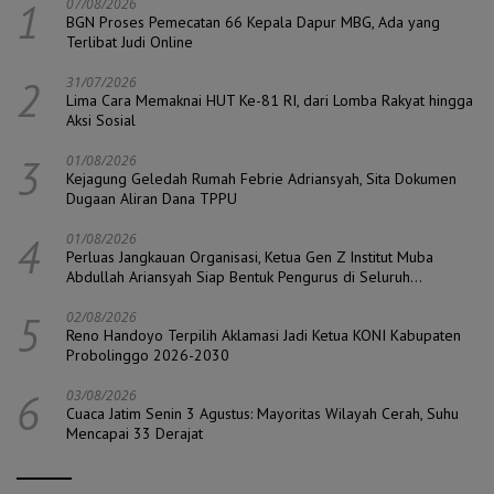
1
07/08/2026
BGN Proses Pemecatan 66 Kepala Dapur MBG, Ada yang
Terlibat Judi Online
2
31/07/2026
Lima Cara Memaknai HUT Ke-81 RI, dari Lomba Rakyat hingga
Aksi Sosial
3
01/08/2026
Kejagung Geledah Rumah Febrie Adriansyah, Sita Dokumen
Dugaan Aliran Dana TPPU
4
01/08/2026
Perluas Jangkauan Organisasi, Ketua Gen Z Institut Muba
Abdullah Ariansyah Siap Bentuk Pengurus di Seluruh
Kecamatan
5
02/08/2026
Reno Handoyo Terpilih Aklamasi Jadi Ketua KONI Kabupaten
Probolinggo 2026-2030
6
03/08/2026
Cuaca Jatim Senin 3 Agustus: Mayoritas Wilayah Cerah, Suhu
Mencapai 33 Derajat