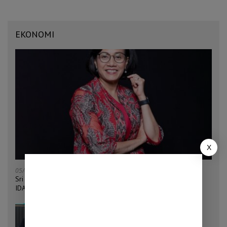
EKONOMI
X
05/08/2026
Sri Mulyani Ditunjuk Jadi Ketua Bersama Penggalangan Dana
IDA22 Bank Dunia
04/08/2026
Penjualan Mobil Tumbuh 32,9 Persen,
Pemerintah Klaim Daya Beli Masyarakat