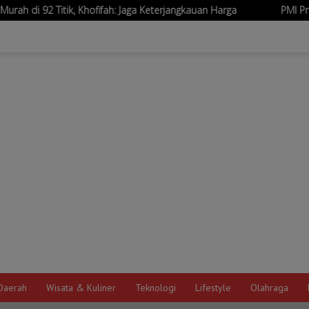
ik, Khofifah: Jaga Keterjangkauan Harga
PMI Probolinggo Ba
Daerah
Wisata & Kuliner
Teknologi
Lifestyle
Olahraga