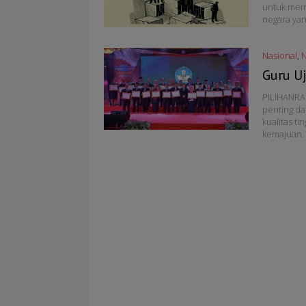
untuk memb
negara yan
Nasional
,
Guru U
PILIHANRA
penting da
kualitas t
kemajuan.