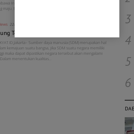
awa Indonesia Maju, tanpa itu sangat sulit Indonesia menjadi
g maju. Berdasarkan data Survei Status Gizi Balita Indonesia…
3
News
22/08/2019
jung Tombak SDM Berkualitas
4
KYAT.ID,Jakarta– Sumber daya manusia (SDM) merupakan hal
lam kemajuan suatu bangsa, jika SDM suatu negara memiliki
inggi maka dapat dipastikan negara tersebut akan mengalami
5
 Dalam menentukan kualitas…
6
DA