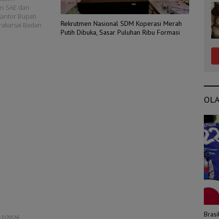
an SAE dan
antor Bupati
Rekrutmen Nasional SDM Koperasi Merah
prakarsai Badan
Putih Dibuka, Sasar Puluhan Ribu Formasi
OL
Bras
02/2026