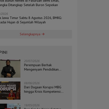
ok Bunuh Nenek di Pasuruan demi Emas,
angka Ditangkap Setelah Buron Sepekan
8/2026
a Jawa Timur Sabtu 8 Agustus 2026, BMKG:
adai Hujan di Sejumlah Wilayah
Selengkapnya
PINI
20/07/2026
Perempuan Berhak
Mengenyam Pendidikan
Setinggi-Tingginya
08/06/2026
Dari Dugaan Korupsi MBG
hingga Krisis Kompetensi:
Catatan Kritis Ketua BEM STIH
ZAHA dan Koordinator Isu
Politik, Hukum, dan HAM
18/05/2026