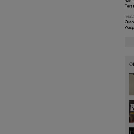
Ramp
Ters
08/0
Cuac
Wasp
O