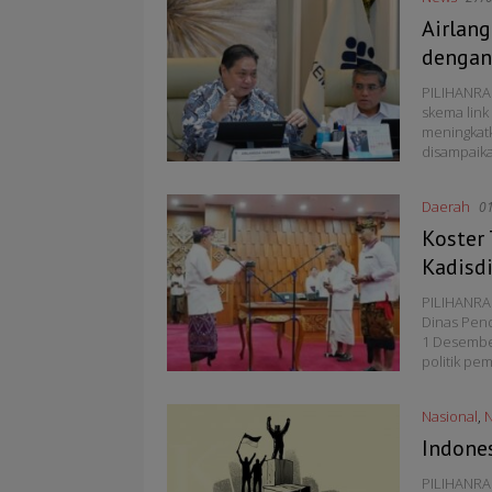
Airlan
dengan
PILIHANRA
skema link
meningkatk
disampaika
Daerah
0
Koster 
Kadisd
PILIHANRAK
Dinas Pend
1 Desembe
politik p
Nasional
,
Indone
PILIHANRAK