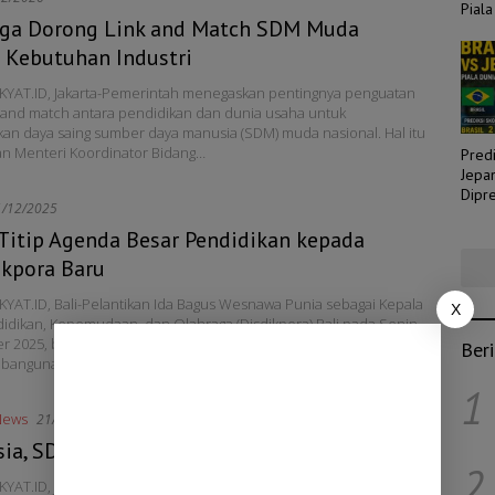
Piala
gga Dorong Link and Match SDM Muda
 Kebutuhan Industri
KYAT.ID, Jakarta-Pemerintah menegaskan pentingnya penguatan
 and match antara pendidikan dan dunia usaha untuk
an daya saing sumber daya manusia (SDM) muda nasional. Hal itu
n Menteri Koordinator Bidang…
Predi
Jepa
Dipre
1/12/2025
Laga
Titip Agenda Besar Pendidikan kepada
ikpora Baru
YAT.ID, Bali-Pelantikan Ida Bagus Wesnawa Punia sebagai Kepala
X
idikan, Kepemudaan, dan Olahraga (Disdikpora) Bali pada Senin,
r 2025, berlangsung dalam suasana formal namun sarat pesan
Ber
embangunan. Upacara…
1
News
21/01/2022
sia, SDM Unggul Negara Maju
2
YAT.ID, Jakarta – SDM yang unggul dan berkualitas menjadi syarat