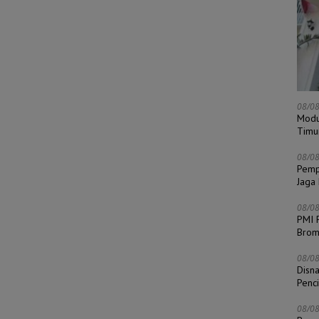
08/0
Modu
Timu
08/0
Pempr
Jaga
08/0
PMI 
Bro
08/0
Disn
Penc
08/0