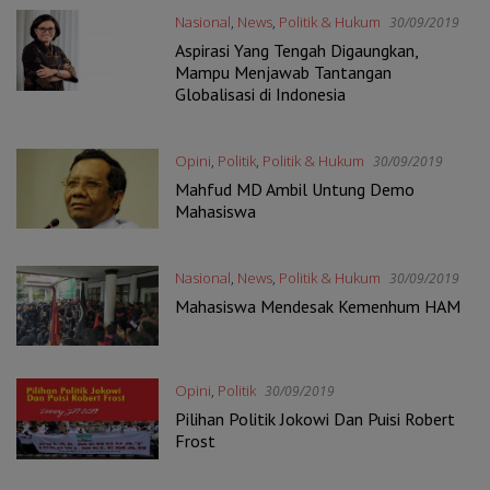
Nasional
,
News
,
Politik & Hukum
30/09/2019
Aspirasi Yang Tengah Digaungkan,
Mampu Menjawab Tantangan
Globalisasi di Indonesia
Opini
,
Politik
,
Politik & Hukum
30/09/2019
Mahfud MD Ambil Untung Demo
Mahasiswa
Nasional
,
News
,
Politik & Hukum
30/09/2019
Mahasiswa Mendesak Kemenhum HAM
Opini
,
Politik
30/09/2019
Pilihan Politik Jokowi Dan Puisi Robert
Frost