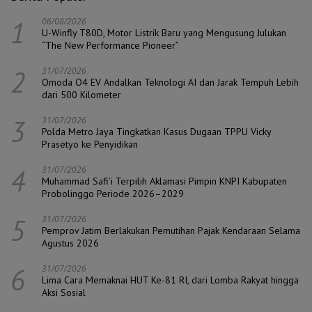
1
06/08/2026
U-Winfly T80D, Motor Listrik Baru yang Mengusung Julukan
“The New Performance Pioneer”
2
31/07/2026
Omoda O4 EV Andalkan Teknologi AI dan Jarak Tempuh Lebih
dari 500 Kilometer
3
31/07/2026
Polda Metro Jaya Tingkatkan Kasus Dugaan TPPU Vicky
Prasetyo ke Penyidikan
4
31/07/2026
Muhammad Safi’i Terpilih Aklamasi Pimpin KNPI Kabupaten
Probolinggo Periode 2026–2029
5
31/07/2026
Pemprov Jatim Berlakukan Pemutihan Pajak Kendaraan Selama
Agustus 2026
6
31/07/2026
Lima Cara Memaknai HUT Ke-81 RI, dari Lomba Rakyat hingga
Aksi Sosial