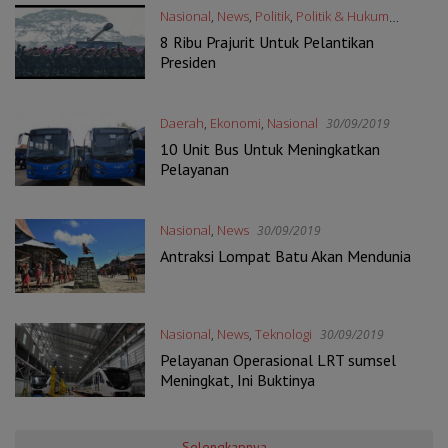
Nasional
,
News
,
Politik
,
Politik & Hukum
30/09/2019
8 Ribu Prajurit Untuk Pelantikan
Presiden
Daerah
,
Ekonomi
,
Nasional
30/09/2019
10 Unit Bus Untuk Meningkatkan
Pelayanan
Nasional
,
News
30/09/2019
Antraksi Lompat Batu Akan Mendunia
Nasional
,
News
,
Teknologi
30/09/2019
Pelayanan Operasional LRT sumsel
Meningkat, Ini Buktinya
Selengkapnya