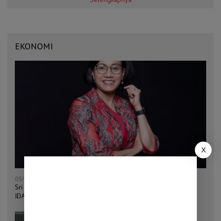
EKONOMI
X
05/08/2026
Sri Mulyani Ditunjuk Jadi Ketua Bersama Penggalangan Dana
IDA22 Bank Dunia
04/08/2026