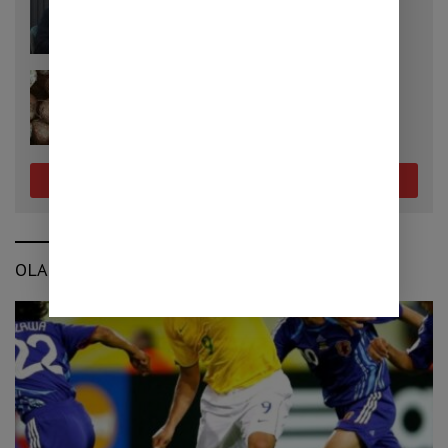
Penjualan Mobil Tumbuh 32,9 Persen,
Pemerintah Klaim Daya Beli Masyarakat
Masih Terjaga
25/07/2026
Cara Menanam Porang yang Tepat, Kunci
Mendapatkan Umbi Berkualitas
Selengkapnya
OLAHRAGA