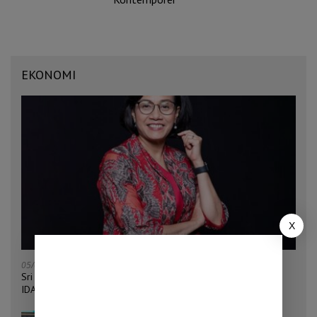
EKONOMI
X
05/08/2026
Sri Mulyani Ditunjuk Jadi Ketua Bersama Penggalangan Dana
IDA22 Bank Dunia
04/08/2026