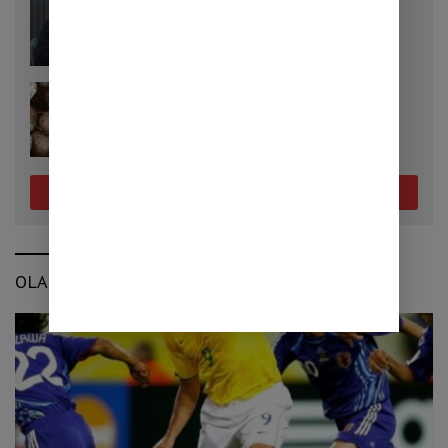
Penjualan Mobil Tumbuh 32,9 Persen,
Pemerintah Klaim Daya Beli Masyarakat
Masih Terjaga
25/07/2026
Cara Menanam Porang yang Tepat, Kunci
Mendapatkan Umbi Berkualitas
Selengkapnya
OLAHRAGA