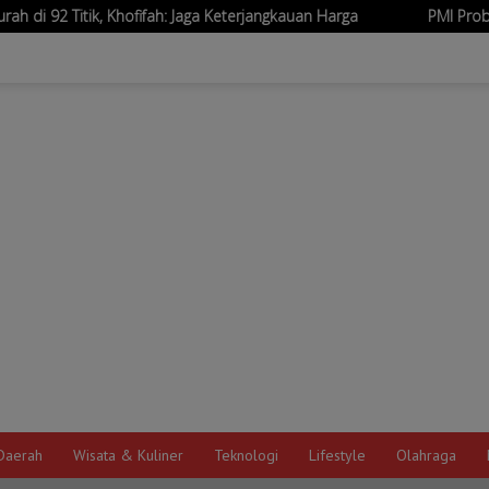
hofifah: Jaga Keterjangkauan Harga
PMI Probolinggo Bantu P
Daerah
Wisata & Kuliner
Teknologi
Lifestyle
Olahraga