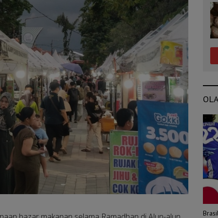
OL
Bras
naan bazar makanan selama Ramadhan di Alun-alun