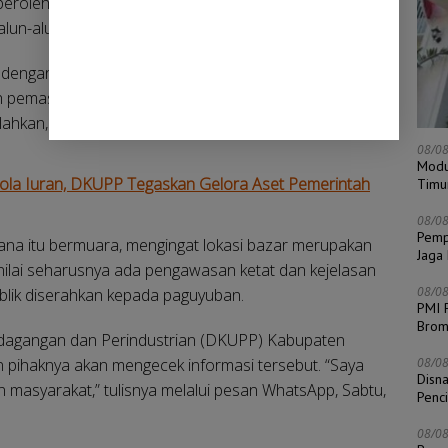
leh lapak. “Iya, kami bayar di sana. Kalau tidak
alun-alun),” ucapnya.
gan retribusi parkir yang juga ditarik setiap hari dari
h pemasukan dari uang sewa awal, iuran harian, serta
hkan, nilainya bisa mencapai sekitar Rp 80 juta.
08/0
Modu
ola Iuran, DKUPP Tegaskan Gelora Aset Pemerintah
Timu
08/0
Pempr
na itu bermuara, mengingat lokasi bazar merupakan
Jaga
nilai seharusnya ada pengawasan ketat dan kejelasan
08/0
blik diserahkan kepada paguyuban.
PMI 
Bro
rdagangan dan Perindustrian (DKUPP) Kabupaten
 pihaknya akan mengecek informasi tersebut. “Saya
08/0
Disn
an masyarakat,” tulisnya melalui pesan WhatsApp, Sabtu,
Penc
08/0