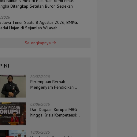
ok Bunuh Nenek di Pasuruan demi Emas,
angka Ditangkap Setelah Buron Sepekan
8/2026
a Jawa Timur Sabtu 8 Agustus 2026, BMKG:
adai Hujan di Sejumlah Wilayah
Selengkapnya
PINI
20/07/2026
Perempuan Berhak
Mengenyam Pendidikan
Setinggi-Tingginya
08/06/2026
Dari Dugaan Korupsi MBG
hingga Krisis Kompetensi:
Catatan Kritis Ketua BEM STIH
ZAHA dan Koordinator Isu
Politik, Hukum, dan HAM
18/05/2026