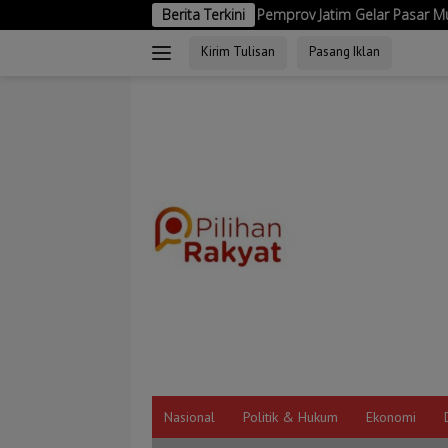
Langsung
i Rp20 Miliar
Pemprov Jatim Gelar Pasar Murah di 92 Titik, K
Berita Terkini
ke
Kirim Tulisan
Pasang Iklan
konten
Nasional
Politik & Hukum
Ekonomi