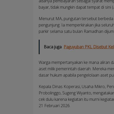
adanya pembayaran sebagai syarat mempero
bayar, tidak mungkin dapat tempat di sini (
Menurut MA, pungutan tersebut berbeda den
pengunjung. Ia memperkirakan jika seluru
parkir selama satu bulan Ramadhan dijumla
Baca juga
Paguyuban PKL Disebut Kel
Warga mempertanyakan ke mana aliran da
aset milik pemerintah daerah. Mereka me
dasar hukum apabila pengelolaan aset pu
Kepala Dinas Koperasi, Usaha Mikro, Pe
Probolinggo, Sugeng Wiyanto, mengatakan
cek dulu karena kegiatan itu murni kegiat
21 Februari 2026.