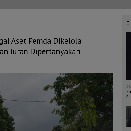
E
gai Aset Pemda Dikelola
an Iuran Dipertanyakan
05
Sr
Pe