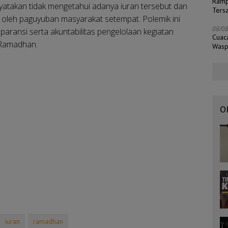
Ramp
nyatakan tidak mengetahui adanya iuran tersebut dan
Ters
oleh paguyuban masyarakat setempat. Polemik ini
08/0
ransi serta akuntabilitas pengelolaan kegiatan
Cuac
a Ramadhan.
Wasp
O
iuran
ramadhan