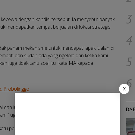
3
kecewa dengan kondisi tersebut. Ia menyebut banyak
k mendapatkan tempat berjualan di lokasi strategis
4
tidak paham mekanisme untuk mendapat lapak jualan di
empati dan sudah ada yang ngelola dan ketika kami
5
an juga tidak tahu soal itu” kata MA kepada
6
b. Probolinggo
X
 dan iuran harian. “Kalau mau menempati di sana
DA
am,” ujarnya.
satu pedagang di lokasi tersebut. Ia membenarkan