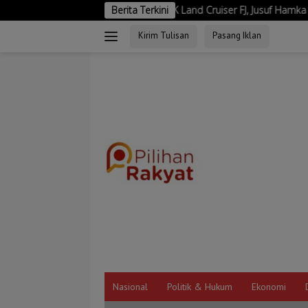
Langsung
Belum Buka SPK Land Cruiser FJ, Jusuf Hamka Baru Masuk Daftar Pemi
Berita Terkini
ke
Kirim Tulisan
Pasang Iklan
konten
Nasional
Politik & Hukum
Ekonomi