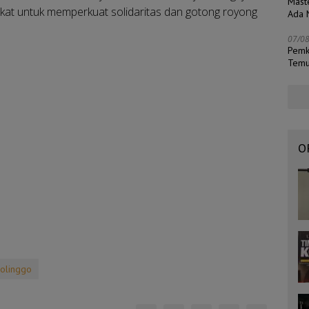
Mast
kat untuk memperkuat solidaritas dan gotong royong
Ada N
07/0
Pemk
Temu
O
olinggo