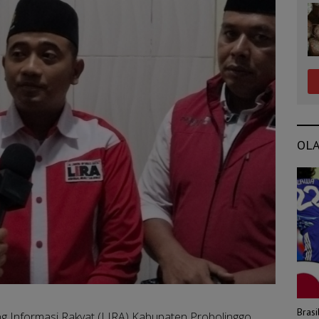
OL
Bras
g Informasi Rakyat (LIRA) Kabupaten Probolinggo