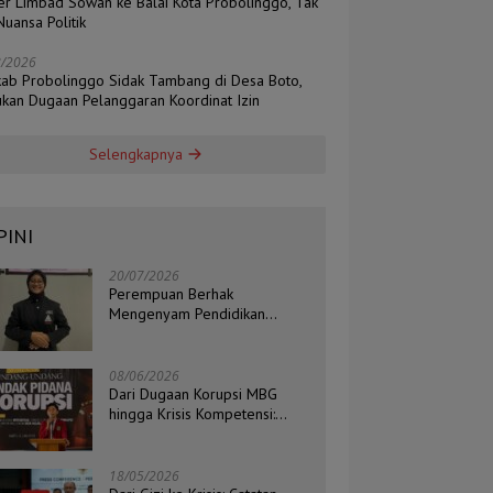
er Limbad Sowan ke Balai Kota Probolinggo, Tak
uansa Politik
8/2026
ab Probolinggo Sidak Tambang di Desa Boto,
kan Dugaan Pelanggaran Koordinat Izin
Selengkapnya
PINI
20/07/2026
Perempuan Berhak
Mengenyam Pendidikan
Setinggi-Tingginya
08/06/2026
Dari Dugaan Korupsi MBG
hingga Krisis Kompetensi:
Catatan Kritis Ketua BEM STIH
ZAHA dan Koordinator Isu
Politik, Hukum, dan HAM
18/05/2026