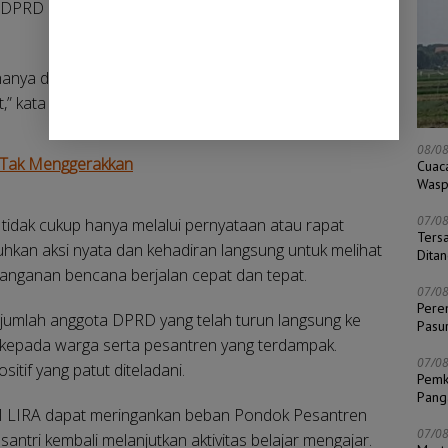
 DPRD di lapangan sangat penting ketika warga dan
nya datang saat butuh suara. Ini soal empati dan
t,” kata Salamul Huda di sela-sela penyerahan bantuan.
08/0
 Tak Menggerakkan
Cuac
Wasp
07/0
idak cukup hanya melalui pernyataan atau rapat
Ters
hkan aksi nyata dan kehadiran langsung untuk melihat
Dita
nanganan bencana berjalan cepat dan tepat.
07/0
Pere
ejumlah anggota DPRD yang telah turun langsung ke
Pasu
kepada warga serta pesantren yang terdampak.
07/0
itif yang patut diteladani.
Pemk
Pang
M LIRA dapat meringankan beban Pondok Pesantren
07/0
ntri kembali melanjutkan aktivitas belajar mengajar.