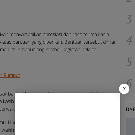
3
yah menyampaikan apresiasi dan rasa terima kasih
4
tas bantuan yang diberikan. Bantuan tersebut dinilai
tama untuk menunjang kembali kegiatan belajar
5
ar Rumput
6
X
usak bahkan hilang. Bantuan ini sangat berarti bagi kami
a kasih kepada LSM LIRA yang telah peduli dan
perwakilan pengelola pesantren.
DA
lamul Huda, menegaskan bahwa bencana alam
wakil rakyat untuk menunjukkan keberpihakan kepada