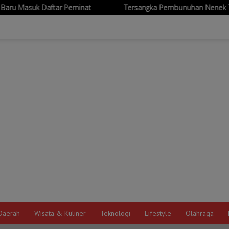
nat
Tersangka Pembunuhan Nenek 79 Tahun di Pasuruan Di
Daerah
Wisata & Kuliner
Teknologi
Lifestyle
Olahraga