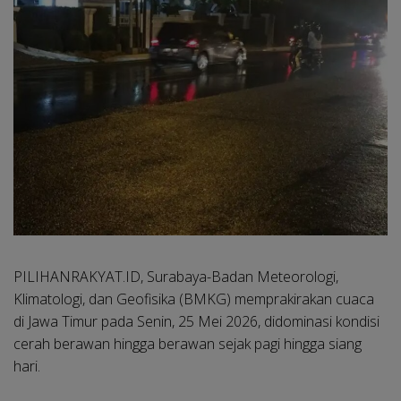
PILIHANRAKYAT.ID, Surabaya-
Badan Meteorologi,
Klimatologi, dan Geofisika (BMKG) memprakirakan cuaca
di Jawa Timur pada Senin, 25 Mei 2026, didominasi kondisi
cerah berawan hingga berawan sejak pagi hingga siang
hari.