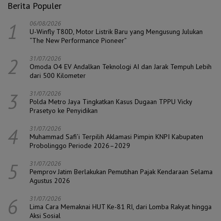
Berita Populer
1
06/08/2026
U-Winfly T80D, Motor Listrik Baru yang Mengusung Julukan
“The New Performance Pioneer”
2
31/07/2026
Omoda O4 EV Andalkan Teknologi AI dan Jarak Tempuh Lebih
dari 500 Kilometer
3
31/07/2026
Polda Metro Jaya Tingkatkan Kasus Dugaan TPPU Vicky
Prasetyo ke Penyidikan
4
31/07/2026
Muhammad Safi’i Terpilih Aklamasi Pimpin KNPI Kabupaten
Probolinggo Periode 2026–2029
5
31/07/2026
Pemprov Jatim Berlakukan Pemutihan Pajak Kendaraan Selama
Agustus 2026
6
31/07/2026
Lima Cara Memaknai HUT Ke-81 RI, dari Lomba Rakyat hingga
Aksi Sosial