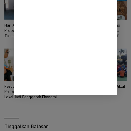
Hari Anak Nasional 2026, Bupati
DWP Kabupaten Probolinggo
Probolinggo Minta Anak Tak
Dorong Ketua Unit Pelaksana
Takut Bermimpi dan Hindari
Jadi Pemimpin Transformatif
Pernikahan Dini
Festival Makanan Khas
74 Pelajar Pasuruan Mulai Diklat
Probolinggo Dorong Kuliner
Calon Paskibraka 2026
Lokal Jadi Penggerak Ekonomi
Tinggalkan Balasan