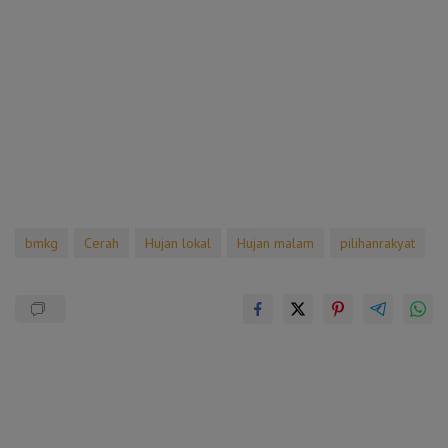
bmkg
Cerah
Hujan lokal
Hujan malam
pilihanrakyat