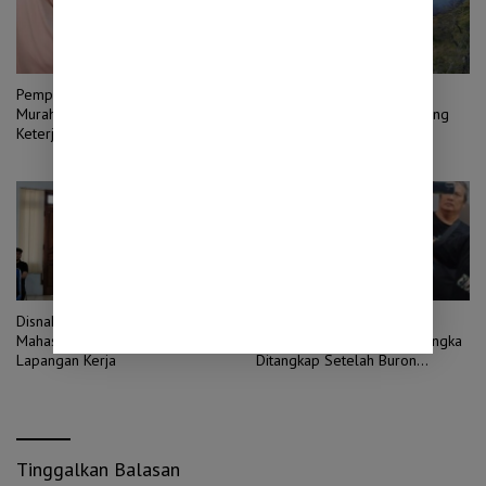
Pemprov Jatim Gelar Pasar
PMI Probolinggo Bantu
Murah di 92 Titik, Khofifah: Jaga
Padamkan Karhutla di Gunung
Keterjangkauan Harga
Bromo
Disnaker Probolinggo Dorong
Rampok Bunuh Nenek di
Mahasiswa Jadi Pencipta
Pasuruan demi Emas, Tersangka
Lapangan Kerja
Ditangkap Setelah Buron
Sepekan
Tinggalkan Balasan