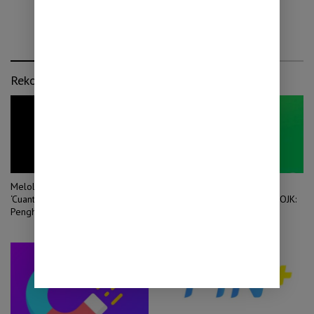
Rekomendasi untuk kamu
Melolo Viral Dinilai Bukan
KrediOne Disorot Karena
‘Cuantastic’ Lagi: Skala
Pencatutan Nomor Darurat, OJK:
Penghasilannya Dipertanyakan
Tetap Berizin