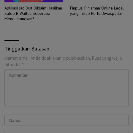
Aplikasi JadiDuit Diklaim Hasilkan
Finplus, Pinjaman Online Legal
Saldo E-Wallet, Seberapa
yang Tetap Perlu Diwaspadai
Menguntungkan?
Tinggalkan Balasan
Alamat email Anda tidak akan dipublikasikan.
Ruas yang wajib
ditandai
*