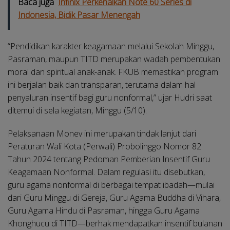
Baca juga
Infinix Perkenalkan Note 60 Series di
Indonesia, Bidik Pasar Menengah
“Pendidikan karakter keagamaan melalui Sekolah Minggu,
Pasraman, maupun TITD merupakan wadah pembentukan
moral dan spiritual anak-anak. FKUB memastikan program
ini berjalan baik dan transparan, terutama dalam hal
penyaluran insentif bagi guru nonformal,” ujar Hudri saat
ditemui di sela kegiatan, Minggu (5/10).
Pelaksanaan Monev ini merupakan tindak lanjut dari
Peraturan Wali Kota (Perwali) Probolinggo Nomor 82
Tahun 2024 tentang Pedoman Pemberian Insentif Guru
Keagamaan Nonformal. Dalam regulasi itu disebutkan,
guru agama nonformal di berbagai tempat ibadah—mulai
dari Guru Minggu di Gereja, Guru Agama Buddha di Vihara,
Guru Agama Hindu di Pasraman, hingga Guru Agama
Khonghucu di TITD—berhak mendapatkan insentif bulanan