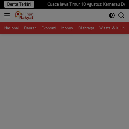
Langsung
micu
Berita Terkini
Cuaca Jawa Timur 10 Agustus: Kemarau Dominan, Sejuml
ke
konten
Nasional
Daerah
Ekonomi
Money
Olahraga
Wisata & Kuliner