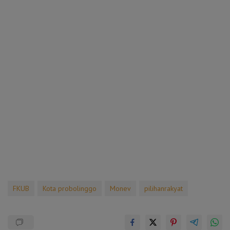
FKUB
Kota probolinggo
Monev
pilihanrakyat