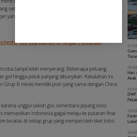
menit berselang. Arata Otamoto yang masuk sebagai
epang setelah memanfaatkan umpan silang mendatar
angan yang berulang kali merepotkan lini pertahanan
hester City Diuji Burnley di Tengah Perburuan
07/0
Cuac
Turu
06/0
encoba tampil lebih menyerang. Beberapa peluang
Hari
an gol hingga peluit panjang dibunyikan. Kekalahan ini
Anak
en Grup B meski memiliki poin yang sama dengan China
06/0
DWP 
Pela
karena unggul selisih gol, sementara Jepang lolos
06/0
gus memastikan Indonesia gagal melaju ke putaran final
Fest
m teratas di setiap grup yang memperoleh tiket lolos.
Loka
06/0