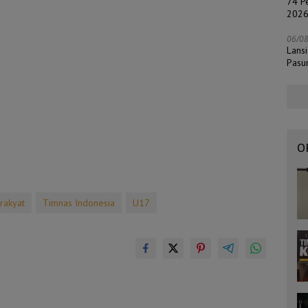
74 Pe
202
06/0
Lans
Pasu
O
nrakyat
Timnas Indonesia
U17