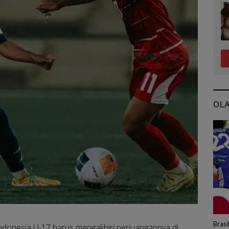
OL
Bras
ndonesia U-17 harus mengakhiri perjuangannya di