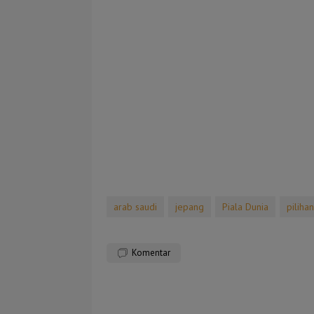
arab saudi
jepang
Piala Dunia
piliha
Komentar