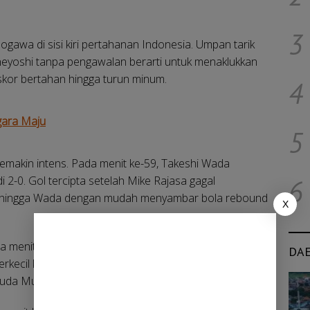
3
gawa di sisi kiri pertahanan Indonesia. Umpan tarik
neyoshi tanpa pengawalan berarti untuk menaklukkan
 skor bertahan hingga turun minum.
4
gara Maju
5
makin intens. Pada menit ke-59, Takeshi Wada
2-0. Gol tercipta setelah Mike Rajasa gagal
6
sehingga Wada dengan mudah menyambar bola rebound
X
 menit ke-70. Tendangan bebas Peres Tjoe meluncur
DA
kecil ketertinggalan menjadi 1-2. Gol tersebut sempat
ruda Muda.