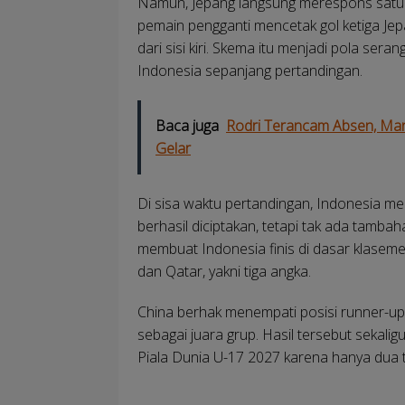
Namun, Jepang langsung merespons satu 
pemain pengganti mencetak gol ketiga J
dari sisi kiri. Skema itu menjadi pola ser
Indonesia sepanjang pertandingan.
Baca juga
Rodri Terancam Absen, Manc
Gelar
Di sisa waktu pertandingan, Indonesia m
berhasil diciptakan, tetapi tak ada tambah
membuat Indonesia finis di dasar klasem
dan Qatar, yakni tiga angka.
China berhak menempati posisi runner-up 
sebagai juara grup. Hasil tersebut sekali
Piala Dunia U-17 2027 karena hanya dua ti