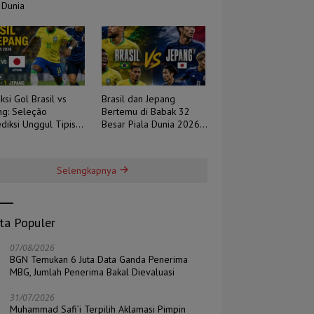
 Dunia
ksi Gol Brasil vs
Brasil dan Jepang
ng: Seleção
Bertemu di Babak 32
diksi Unggul Tipis,
Besar Piala Dunia 2026,
 Berpotensi Sengit
Duel Tradisi Melawan
Ambisi
Selengkapnya
ita Populer
07/08/2026
BGN Temukan 6 Juta Data Ganda Penerima
MBG, Jumlah Penerima Bakal Dievaluasi
31/07/2026
Muhammad Safi’i Terpilih Aklamasi Pimpin