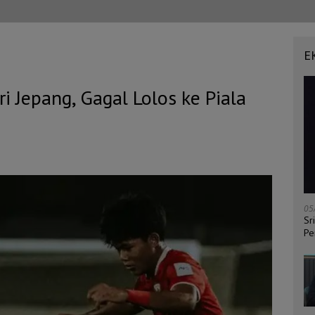
E
i Jepang, Gagal Lolos ke Piala
05
Sr
Pe