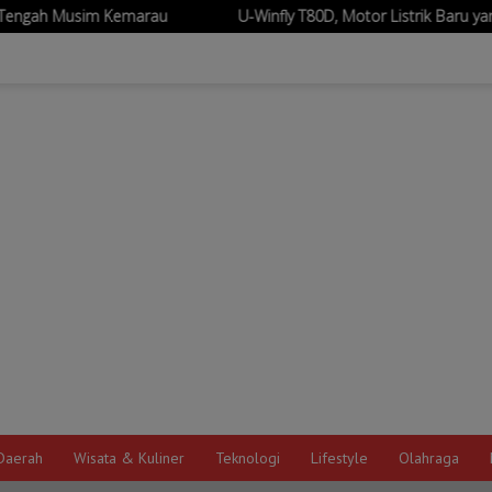
U-Winfly T80D, Motor Listrik Baru yang Mengusung Julukan “
Daerah
Wisata & Kuliner
Teknologi
Lifestyle
Olahraga