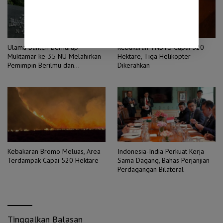
Ulama Banten Berharap
Kebakaran TNBTS Capai 520
Muktamar ke-35 NU Melahirkan
Hektare, Tiga Helikopter
Pemimpin Berilmu dan
Dikerahkan
Berintegritas
Kebakaran Bromo Meluas, Area
Indonesia-India Perkuat Kerja
Terdampak Capai 520 Hektare
Sama Dagang, Bahas Perjanjian
Perdagangan Bilateral
Tinggalkan Balasan