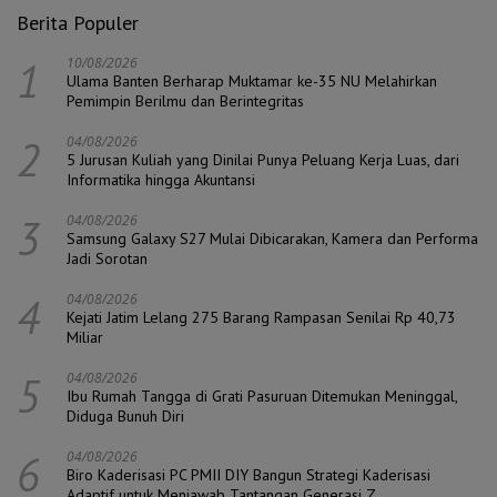
Berita Populer
1
10/08/2026
Ulama Banten Berharap Muktamar ke-35 NU Melahirkan
Pemimpin Berilmu dan Berintegritas
2
04/08/2026
5 Jurusan Kuliah yang Dinilai Punya Peluang Kerja Luas, dari
Informatika hingga Akuntansi
3
04/08/2026
Samsung Galaxy S27 Mulai Dibicarakan, Kamera dan Performa
Jadi Sorotan
4
04/08/2026
Kejati Jatim Lelang 275 Barang Rampasan Senilai Rp 40,73
Miliar
5
04/08/2026
Ibu Rumah Tangga di Grati Pasuruan Ditemukan Meninggal,
Diduga Bunuh Diri
6
04/08/2026
Biro Kaderisasi PC PMII DIY Bangun Strategi Kaderisasi
Adaptif untuk Menjawab Tantangan Generasi Z