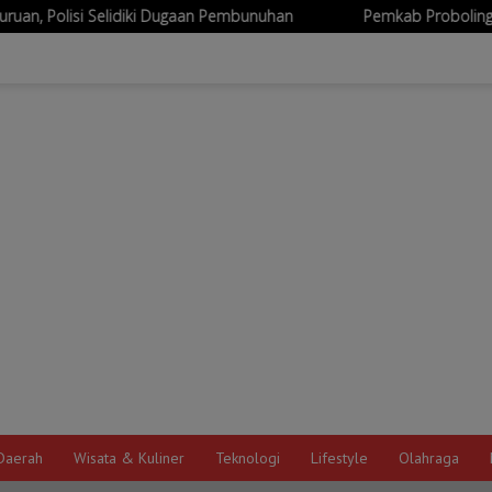
ki Dugaan Pembunuhan
Pemkab Probolinggo Siapkan Sertifika
Daerah
Wisata & Kuliner
Teknologi
Lifestyle
Olahraga