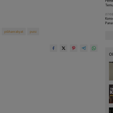
Pemk
Temu
07/0
Kons
Pana
pilihanrakyat
puisi
O