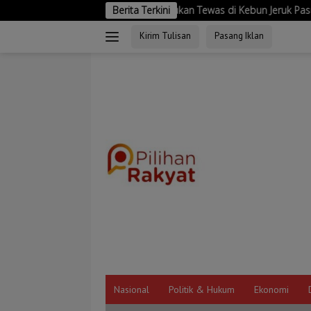
Langsung
 71 Tahun Ditemukan Tewas di Kebun Jeruk Pasuruan, Polisi Selidi
Berita Terkini
ke
Kirim Tulisan
Pasang Iklan
konten
Nasional
Politik & Hukum
Ekonomi