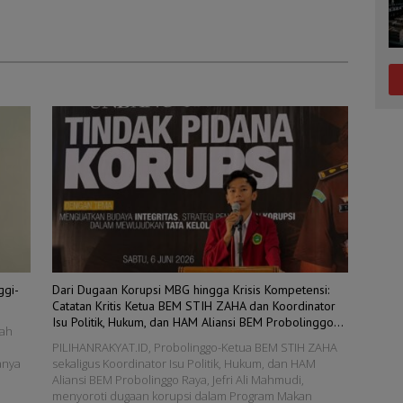
ggi-
Dari Dugaan Korupsi MBG hingga Krisis Kompetensi:
Catatan Kritis Ketua BEM STIH ZAHA dan Koordinator
Isu Politik, Hukum, dan HAM Aliansi BEM Probolinggo
lah
Raya
PILIHANRAKYAT.ID, Probolinggo-Ketua BEM STIH ZAHA
anya
sekaligus Koordinator Isu Politik, Hukum, dan HAM
Aliansi BEM Probolinggo Raya, Jefri Ali Mahmudi,
menyoroti dugaan korupsi dalam Program Makan