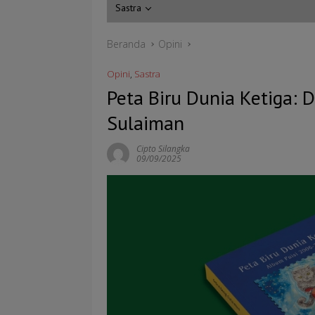
Sastra
Beranda
Opini
Opini
,
Sastra
Peta Biru Dunia Ketiga: 
Sulaiman
Cipto Silangka
09/09/2025