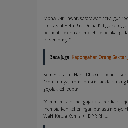
Mahwi Air Tawar, sastrawan sekaligus red
menyebut Peta Biru Dunia Ketiga sebagai
berhenti sejenak, menoleh ke belakang, d
tersembunyi.”
Baca juga
Kepongahan Orang Sekitar 
Sementara itu, Hanif Dhakiri—penulis se
Menurutnya, album puisi ini adalah ruang
gejolak kehidupan.
“Album puisi ini mengajak kita berdiam seje
membiarkan keheningan bahasa menyembuh
Wakil Ketua Komisi XI DPR RI itu.