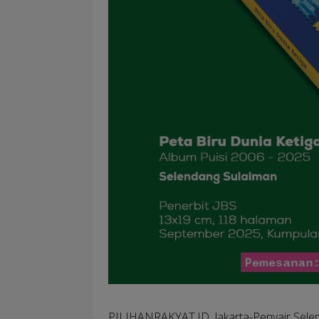
PILIHANRAKYAT.ID, Jakarta
-Penyair Sele