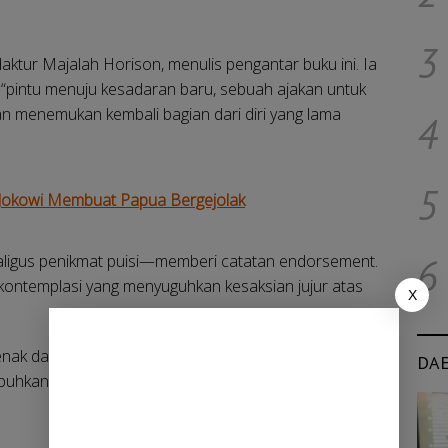
3
aktur Majalah Horison, menulis pengantar buku ini. Ia
 “pintu menuju kesadaran baru, sebuah ajakan untuk
an menemukan kembali bagian dari diri yang lama
4
5
Jokowi Membuat Papua Bergejolak
kaligus penikmat puisi—memberi catatan endorsement.
6
 kontemplasi yang menyuguhkan kesaksian jujur atas
X
nak dalam realitas yang tak terelakkan, lalu
DA
kan sesuatu yang diam-diam kita rindukan,” tulis