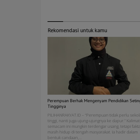
Rekomendasi untuk kamu
Perempuan Berhak Mengenyam Pendidikan Setin
Tingginya
PILIHANRAKYAT.ID – “Perempuan tidak perlu seko
tinggi, nanti juga ujung-ujungnya ke dapur.” Kalimat
semacam ini mungkin terdengar usang, tetapi fakt
masih hidup di tengah masyarakat. Ia hadir dalam
bentuk candaan,…