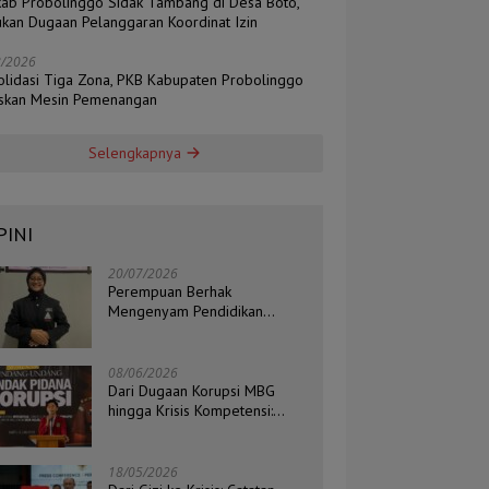
ab Probolinggo Sidak Tambang di Desa Boto,
kan Dugaan Pelanggaran Koordinat Izin
8/2026
olidasi Tiga Zona, PKB Kabupaten Probolinggo
skan Mesin Pemenangan
Selengkapnya
PINI
20/07/2026
Perempuan Berhak
Mengenyam Pendidikan
Setinggi-Tingginya
08/06/2026
Dari Dugaan Korupsi MBG
hingga Krisis Kompetensi:
Catatan Kritis Ketua BEM STIH
ZAHA dan Koordinator Isu
Politik, Hukum, dan HAM
18/05/2026