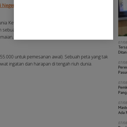
 Negeri Poci 10: R A N T A U
unia Ketiga tidak hanya menampilkan potret perjalanan
in sebuah zaman. Setiap halaman menjadi kompas kecil
aian, menuju ruang hening yang menyisakan
07/0
Ters
Dita
Rp55.000 untuk pemesanan awal). Sebuah peta yang tak
07/0
wat ingatan dan harapan di tengah riuh dunia.
Pere
Pasu
07/0
Pemk
Pang
07/0
Mast
Ada N
07/0