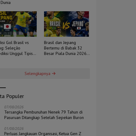
 Dunia
ksi Gol Brasil vs
Brasil dan Jepang
ng: Seleção
Bertemu di Babak 32
diksi Unggul Tipis,
Besar Piala Dunia 2026,
 Berpotensi Sengit
Duel Tradisi Melawan
Ambisi
Selengkapnya
ita Populer
07/08/2026
Tersangka Pembunuhan Nenek 79 Tahun di
Pasuruan Ditangkap Setelah Sepekan Buron
01/08/2026
Perluas Jangkauan Organisasi, Ketua Gen Z