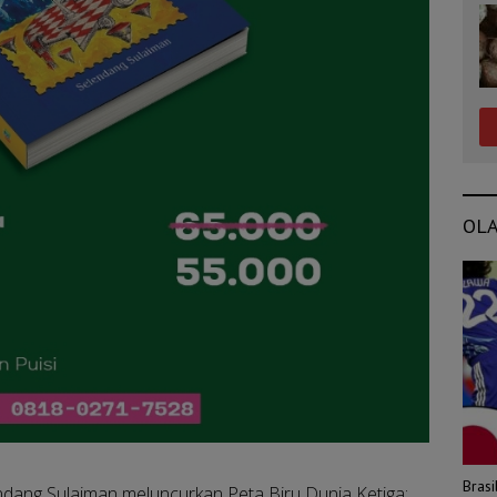
OL
Bras
ndang Sulaiman meluncurkan Peta Biru Dunia Ketiga: