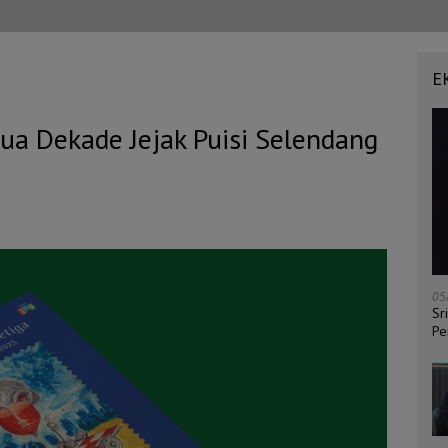
E
Dua Dekade Jejak Puisi Selendang
05
Sr
Pe