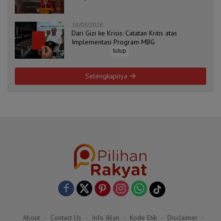
ZAHA dan Koordinator Isu Politik, Hukum, dan
HAM Aliansi BEM Probolinggo Raya
18/05/2026
Dari Gizi ke Krisis: Catatan Kritis atas
Implementasi Program MBG
tutup
Selengkapnya
About
Contact Us
Info Iklan
Kode Etik
Disclaimer