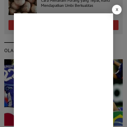
Cara Menanam Porang yang Tepat, Kunci
Mendapatkan Umbi Berkualitas
X
Selengkapnya
OLAHRAGA