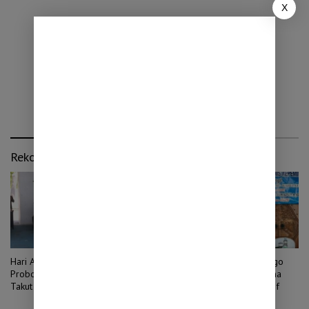
X
Rekomendasi untuk kamu
Hari Anak Nasional 2026, Bupati
DWP Kabupaten Probolinggo
Probolinggo Minta Anak Tak
Dorong Ketua Unit Pelaksana
Takut Bermimpi dan Hindari
Jadi Pemimpin Transformatif
Pernikahan Dini