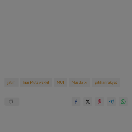
jatim
kiai Mutawakkil
MUI
Musda xi
pilihanrakyat