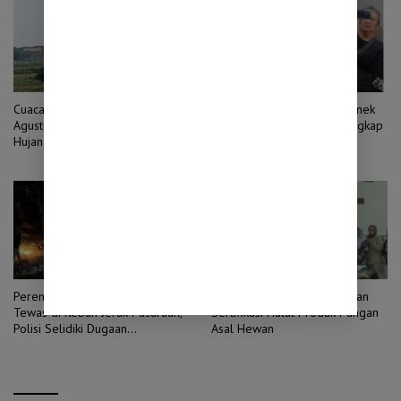
Cuaca Jawa Timur Sabtu 8
Tersangka Pembunuhan Nenek
Agustus 2026, BMKG: Waspadai
79 Tahun di Pasuruan Ditangkap
Hujan di Sejumlah Wilayah
Setelah Sepekan Buron
Perempuan 71 Tahun Ditemukan
Pemkab Probolinggo Siapkan
Tewas di Kebun Jeruk Pasuruan,
Sertifikasi Halal Produk Pangan
Polisi Selidiki Dugaan
Asal Hewan
Pembunuhan