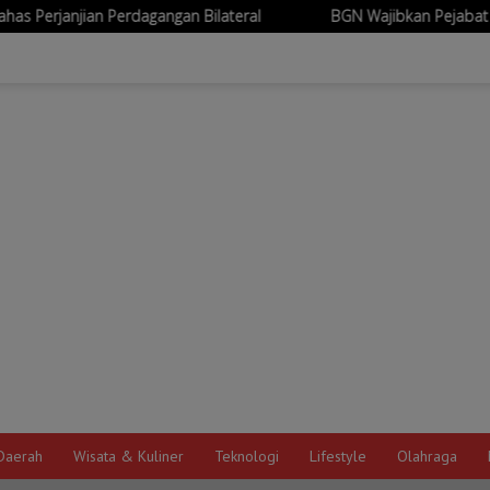
ngan Bilateral
BGN Wajibkan Pejabat Eselon I-II Berkantor
Daerah
Wisata & Kuliner
Teknologi
Lifestyle
Olahraga