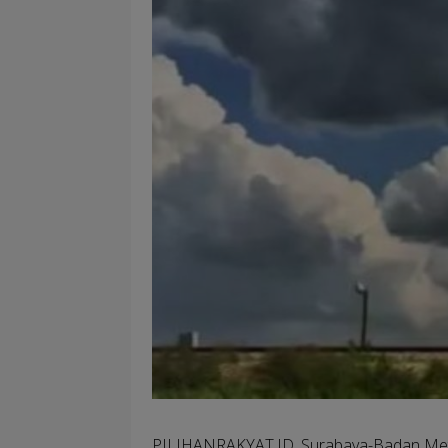
PILIHANRAKYAT.ID, Surabaya-
Badan Mete