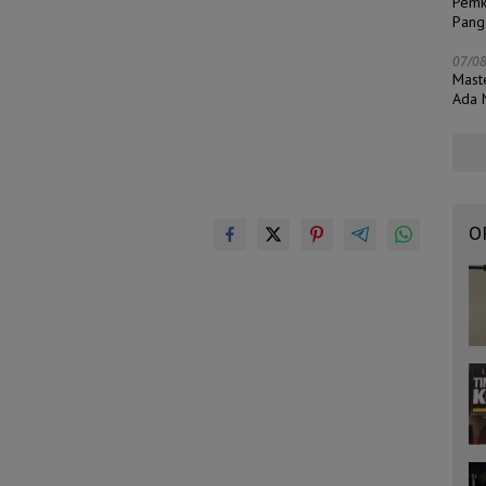
Pemk
Pang
07/0
Mast
Ada N
O