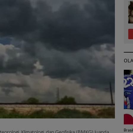
OL
Bras
orologi, Klimatologi, dan Geofisika (BMKG) Juanda