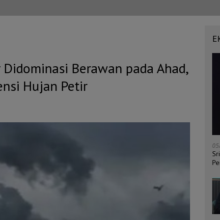
E
 Didominasi Berawan pada Ahad,
nsi Hujan Petir
05
Sr
Pe