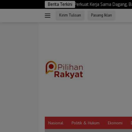
Langsung
Indonesia-India Perkuat Kerja Sama Dagang, Bahas Perjanjian Perdaga
Berita Terkini
ke
Kirim Tulisan
Pasang Iklan
konten
Nasional
Politik & Hukum
Ekonomi