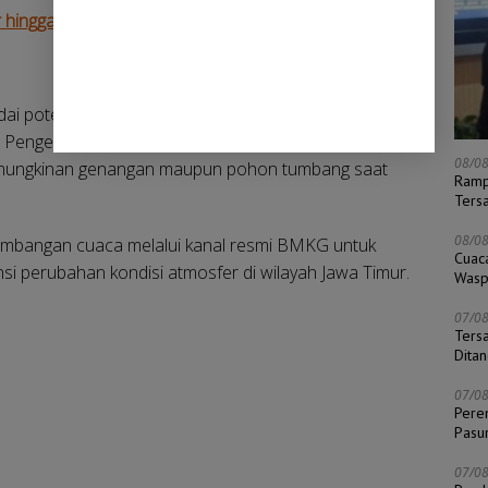
 hingga Karhutla di Sejumlah Daerah pada Awal Juni
potensi hujan petir dan angin kencang berdurasi
a. Pengendara dan warga yang beraktivitas di luar
08/0
kemungkinan genangan maupun pohon tumbang saat
Ramp
Ters
08/0
embangan cuaca melalui kanal resmi BMKG untuk
Cuac
nsi perubahan kondisi atmosfer di wilayah Jawa Timur.
Wasp
07/0
Ters
Dita
07/0
Pere
Pasu
07/0