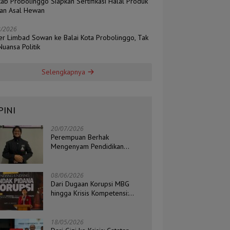
ab Probolinggo Siapkan Sertifikasi Halal Produk
an Asal Hewan
8/2026
er Limbad Sowan ke Balai Kota Probolinggo, Tak
uansa Politik
Selengkapnya
PINI
20/07/2026
Perempuan Berhak
Mengenyam Pendidikan
Setinggi-Tingginya
08/06/2026
Dari Dugaan Korupsi MBG
hingga Krisis Kompetensi:
Catatan Kritis Ketua BEM STIH
ZAHA dan Koordinator Isu
Politik, Hukum, dan HAM
18/05/2026