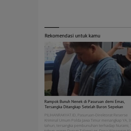
Rekomendasi untuk kamu
Rampok Bunuh Nenek di Pasuruan demi Emas,
Tersangka Ditangkap Setelah Buron Sepekan
PILIHANRAKYAT.ID, Pasuruan-Direktorat Reserse
Kriminal Umum Polda Jawa Timur menangkap YA, 3
tahun, tersangka pembunuhan terhadap Nurami, 
tahun, warga Dusun Talang Lor, Desa Winongan Ki