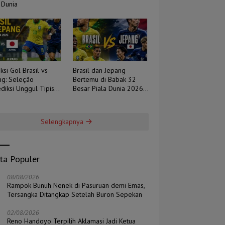
 Dunia
ksi Gol Brasil vs
Brasil dan Jepang
ng: Seleção
Bertemu di Babak 32
diksi Unggul Tipis,
Besar Piala Dunia 2026,
 Berpotensi Sengit
Duel Tradisi Melawan
Ambisi
Selengkapnya
ita Populer
08/08/2026
Rampok Bunuh Nenek di Pasuruan demi Emas,
Tersangka Ditangkap Setelah Buron Sepekan
02/08/2026
Reno Handoyo Terpilih Aklamasi Jadi Ketua