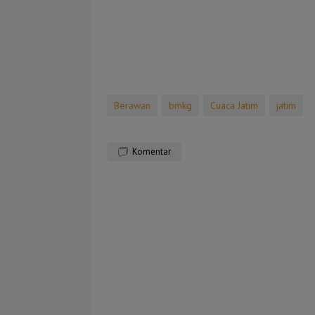
Berawan
bmkg
Cuaca Jatim
jatim
Komentar