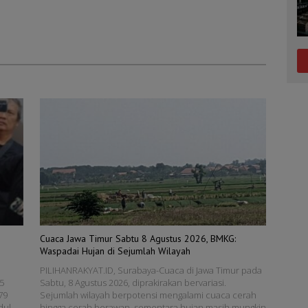
Cuaca Jawa Timur Sabtu 8 Agustus 2026, BMKG:
Waspadai Hujan di Sejumlah Wilayah
PILIHANRAKYAT.ID, Surabaya-Cuaca di Jawa Timur pada
5
Sabtu, 8 Agustus 2026, diprakirakan bervariasi.
79
Sejumlah wilayah berpotensi mengalami cuaca cerah
dul,
hingga cerah berawan, sementara hujan masih mungkin