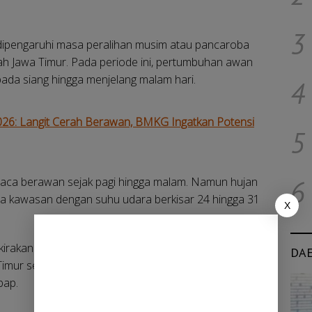
3
ipengaruhi masa peralihan musim atau pancaroba
yah Jawa Timur. Pada periode ini, pertumbuhan awan
 pada siang hingga menjelang malam hari.
4
2026: Langit Cerah Berawan, BMKG Ingatkan Potensi
5
uaca berawan sejak pagi hingga malam. Namun hujan
6
pa kawasan dengan suhu udara berkisar 24 hingga 31
X
kirakan mengalami hujan ringan pada pagi hingga siang
DA
a Timur seperti Tuban dan Lamongan cenderung
bap.