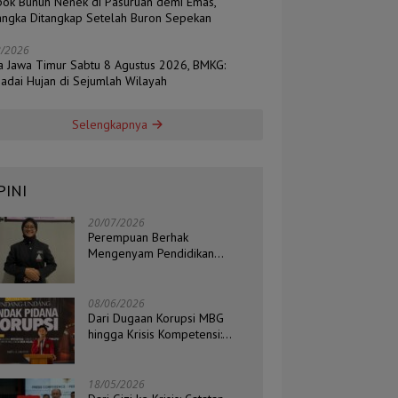
ok Bunuh Nenek di Pasuruan demi Emas,
angka Ditangkap Setelah Buron Sepekan
8/2026
a Jawa Timur Sabtu 8 Agustus 2026, BMKG:
adai Hujan di Sejumlah Wilayah
Selengkapnya
PINI
20/07/2026
Perempuan Berhak
Mengenyam Pendidikan
Setinggi-Tingginya
08/06/2026
Dari Dugaan Korupsi MBG
hingga Krisis Kompetensi:
Catatan Kritis Ketua BEM STIH
ZAHA dan Koordinator Isu
Politik, Hukum, dan HAM
18/05/2026