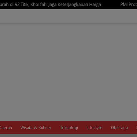
fah: Jaga Keterjangkauan Harga
PMI Probolinggo Bantu Pada
Daerah
Wisata & Kuliner
Teknologi
Lifestyle
Olahraga