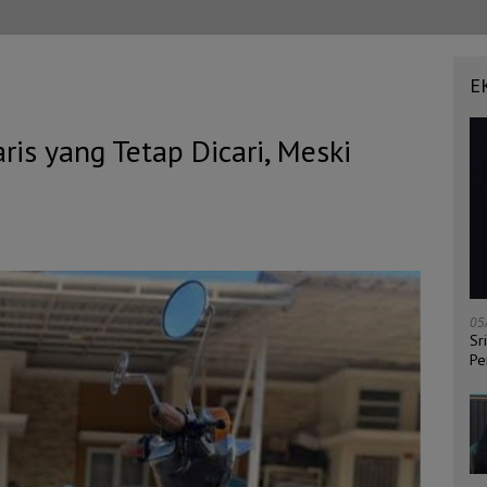
E
is yang Tetap Dicari, Meski
05
Sr
Pe