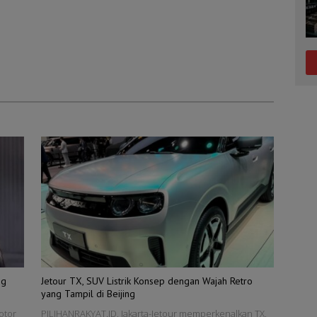
ng
Jetour TX, SUV Listrik Konsep dengan Wajah Retro
yang Tampil di Beijing
otor
PILIHANRAKYAT.ID, Jakarta-Jetour memperkenalkan TX,