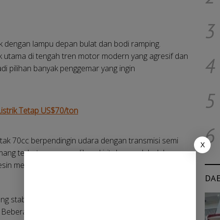
3
ik dengan lampu depan bulat dan bodi ramping.
rik utama di tengah tren motor modern yang agresif dan
4
jadi pilihan banyak penggemar yang ingin
5
istrik Tetap US$70/ton
6
4-tak 70cc berpendingin udara dengan transmisi semi
X
ang terbatas, namun dikenal irit dan mudah dalam
in menjadi alasan motor ini tetap bertahan dalam
DA
g stabil bahkan meningkat, terutama untuk unit
l. Beberapa pehobi menyebut motor ini sebagai