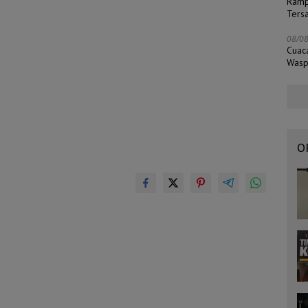
Ramp
Ters
08/0
Cuac
Wasp
O