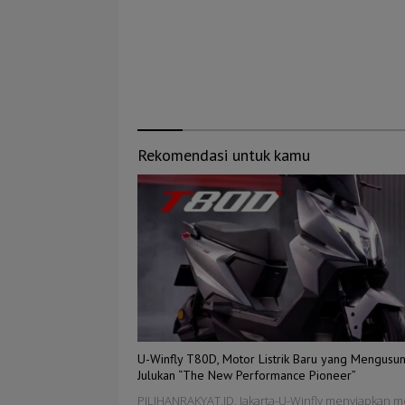
Rekomendasi untuk kamu
U-Winfly T80D, Motor Listrik Baru yang Mengusu
Julukan “The New Performance Pioneer”
PILIHANRAKYAT.ID, Jakarta-U-Winfly menyiapkan m