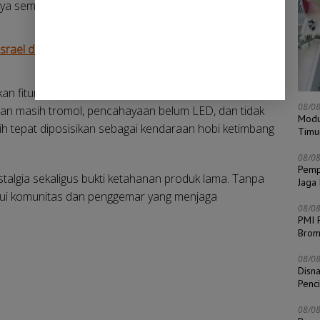
nya semakin terbatas.
rael di Tepi Barat Palestina
an fitur keselamatan atau teknologi modern seperti
08/0
an masih tromol, pencahayaan belum LED, dan tidak
Modu
ebih tepat diposisikan sebagai kendaraan hobi ketimbang
Timu
08/0
Pempr
stalgia sekaligus bukti ketahanan produk lama. Tanpa
Jaga
alui komunitas dan penggemar yang menjaga
08/0
PMI 
Bro
08/0
Disn
Penc
08/0