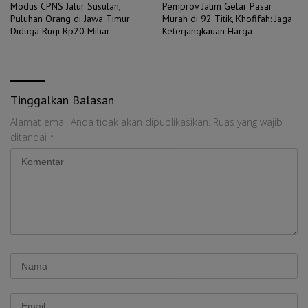
Modus CPNS Jalur Susulan,
Pemprov Jatim Gelar Pasar
Puluhan Orang di Jawa Timur
Murah di 92 Titik, Khofifah: Jaga
Diduga Rugi Rp20 Miliar
Keterjangkauan Harga
Tinggalkan Balasan
Alamat email Anda tidak akan dipublikasikan.
Ruas yang wajib
ditandai
*