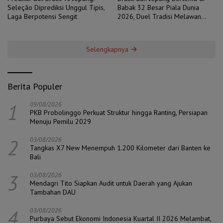
Seleção Diprediksi Unggul Tipis,
Babak 32 Besar Piala Dunia
Laga Berpotensi Sengit
2026, Duel Tradisi Melawan
Ambisi
Selengkapnya
Berita Populer
1
09/08/2026
PKB Probolinggo Perkuat Struktur hingga Ranting, Persiapan
Menuju Pemilu 2029
2
03/08/2026
Tangkas X7 New Menempuh 1.200 Kilometer dari Banten ke
Bali
3
03/08/2026
Mendagri Tito Siapkan Audit untuk Daerah yang Ajukan
Tambahan DAU
4
03/08/2026
Purbaya Sebut Ekonomi Indonesia Kuartal II 2026 Melambat,