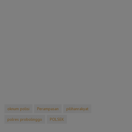
oknum polisi
Perampasan
pilihanrakyat
polres probolinggo
POLSEK