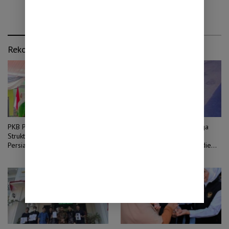
Rekomendasi untuk kamu
PKB Probolinggo Perkuat
Mancing di Semampir, Warga
Struktur hingga Ranting,
Brabe Mengaku Kehilangan
Persiapan Menuju Pemilu 2029
Honda Scoopy. Sosok Hoodie
Maroon Terekam CCTV