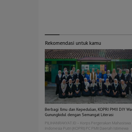
Rekomendasi untuk kamu
Berbagi Ilmu dan Kepedulian, KOPRI PMII DIY Wa
Gunungkidul dengan Semangat Literasi
PILIHANRAKYAT.ID – Korps Pergerakan Mahasiswa 
Indonesia Putri (KOPRI) PC PMII Daerah Istimewa