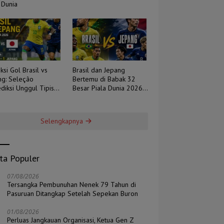
 Dunia
ksi Gol Brasil vs
Brasil dan Jepang
ng: Seleção
Bertemu di Babak 32
diksi Unggul Tipis,
Besar Piala Dunia 2026,
 Berpotensi Sengit
Duel Tradisi Melawan
Ambisi
Selengkapnya
ita Populer
07/08/2026
Tersangka Pembunuhan Nenek 79 Tahun di
Pasuruan Ditangkap Setelah Sepekan Buron
01/08/2026
Perluas Jangkauan Organisasi, Ketua Gen Z