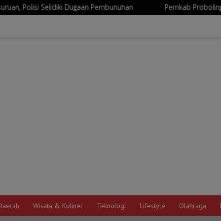
Dugaan Pembunuhan
Pemkab Probolinggo Siapkan Sertifikasi 
Daerah
Wisata & Kuliner
Teknologi
Lifestyle
Olahraga