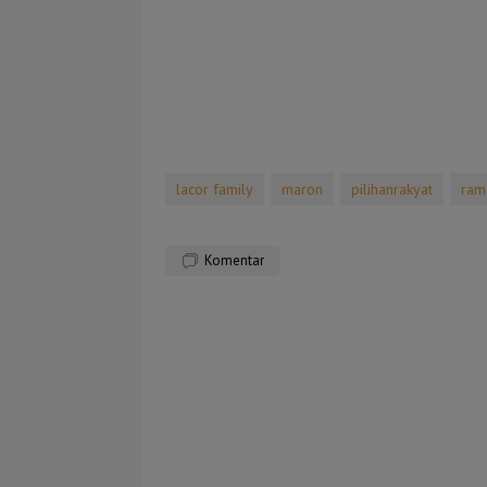
lacor family
maron
pilihanrakyat
ram
Komentar