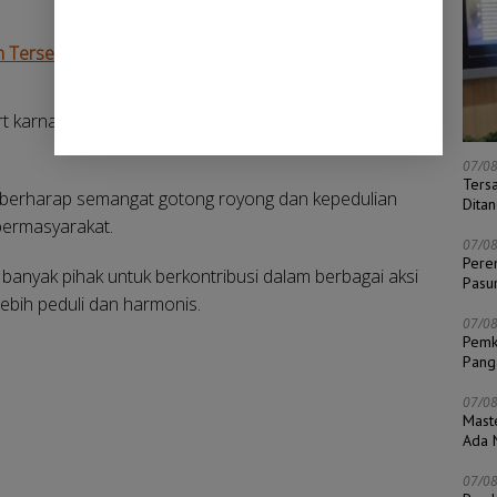
 Tersendiri
port karna penting untuk memper erat kesolidan pemuda
07/0
Ters
y berharap semangat gotong royong dan kepedulian
Dita
bermasyarakat.
07/0
Pere
 banyak pihak untuk berkontribusi dalam berbagai aksi
Pasu
lebih peduli dan harmonis.
07/0
Pemk
Pang
07/0
Mast
Ada N
07/0