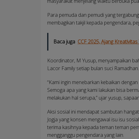
masyarakat menjelang waktu berbuka pua
Para pemuda dan pemudi yang tergabung
membagikan takjil kepada pengendara, peja
Baca juga
CCF 2025, Ajang Kreativit
Koordinator, M Yusup, menyampaikan bah
Lacor Family setiap bulan suci Ramadhan.
“Kami ingin menebarkan kebaikan dengan 
Semoga apa yang kami lakukan bisa berma
melakukan hal serupa,” ujar yusup, sapaa
Aksi sosial ini mendapat sambutan hangat
Jogja yang konsen mengawal isu isu sos
terima kasihnya kepada teman teman pemu
mengganggu pengendara yang lain.