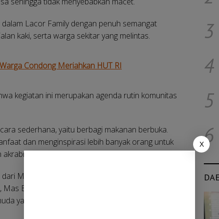
sa sehingga tidak menyebabkan macet.
 dalam Lacor Family dengan penuh semangat
3
lan kaki, serta warga sekitar yang melintas.
4
as Warga Condong Meriahkan HUT RI
5
wa kegiatan ini merupakan agenda rutin komunitas
6
cara sederhana, yaitu berbagi makanan berbuka.
nfaat dan menginspirasi lebih banyak orang untuk
X
n akrabnya.
 dari Mas Badrul Kamal. Merupakan aktivis jebolan
DA
ial, Mas Bad sapaan akrabnya mengungkapkan rasa
da yang selalu konsisten menebar kebaikan dan tidak