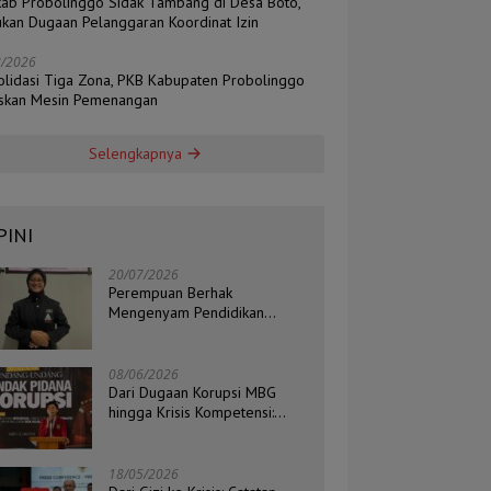
ab Probolinggo Sidak Tambang di Desa Boto,
kan Dugaan Pelanggaran Koordinat Izin
8/2026
olidasi Tiga Zona, PKB Kabupaten Probolinggo
skan Mesin Pemenangan
Selengkapnya
PINI
20/07/2026
Perempuan Berhak
Mengenyam Pendidikan
Setinggi-Tingginya
08/06/2026
Dari Dugaan Korupsi MBG
hingga Krisis Kompetensi:
Catatan Kritis Ketua BEM STIH
ZAHA dan Koordinator Isu
Politik, Hukum, dan HAM
18/05/2026