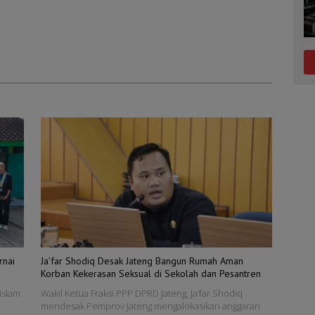
rnai
Ja’far Shodiq Desak Jateng Bangun Rumah Aman
Korban Kekerasan Seksual di Sekolah dan Pesantren
Islam
Wakil Ketua Fraksi PPP DPRD Jateng, Ja’far Shodiq
mendesak Pemprov Jateng mengalokasikan anggaran