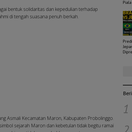
Piala
gai bentuk solidaritas dan kepedulian terhadap
rahmi di tengah suasana penuh berkah.
Predi
Jepa
Dipre
Laga
Ber
1
Patung Asmali Kecamatan Maron, Kabupaten Probolinggo.
2
 simbol sejarah Maron dan kebetulan tidak begitu ramai