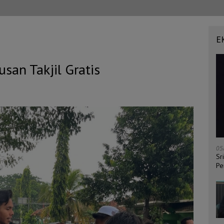
E
san Takjil Gratis
05
Sr
Pe