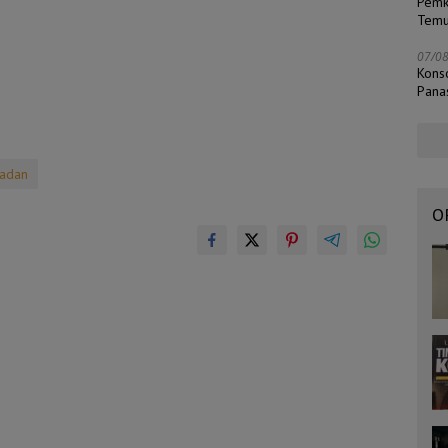
Pemk
Temu
07/0
Kons
Pana
adan
O