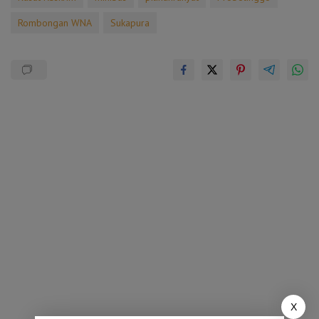
Rombongan WNA
Sukapura
X