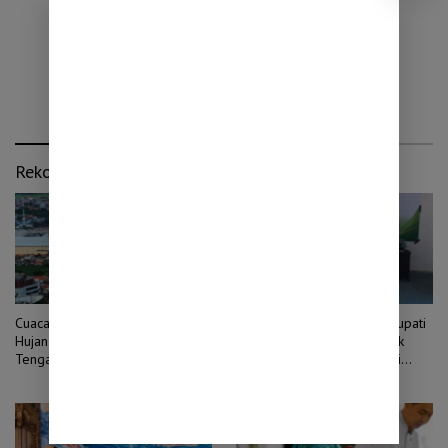
Rekomendasi untuk kamu
Cuaca Jawa Timur 7 Agustus:
Hari Anak Nasional 2026, Bupati
Hujan Masih Berpotensi Turun di
Probolinggo Minta Anak Tak
Tengah Musim Kemarau
Takut Bermimpi dan Hindari
Pernikahan Dini