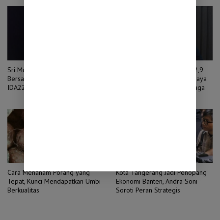
Sri Mulyani Ditunjuk Jadi Ketua
Penjualan Mobil Tumbuh 32,9
Bersama Penggalangan Dana
Persen, Pemerintah Klaim Daya
IDA22 Bank Dunia
Beli Masyarakat Masih Terjaga
Cara Menanam Porang yang
Kota Tangerang Jadi Penopang
Tepat, Kunci Mendapatkan Umbi
Ekonomi Banten, Andra Soni
Berkualitas
Soroti Peran Strategis