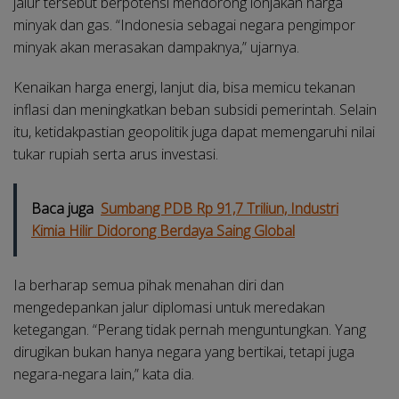
jalur tersebut berpotensi mendorong lonjakan harga
minyak dan gas. “Indonesia sebagai negara pengimpor
minyak akan merasakan dampaknya,” ujarnya.
Kenaikan harga energi, lanjut dia, bisa memicu tekanan
inflasi dan meningkatkan beban subsidi pemerintah. Selain
itu, ketidakpastian geopolitik juga dapat memengaruhi nilai
tukar rupiah serta arus investasi.
Baca juga
Sumbang PDB Rp 91,7 Triliun, Industri
Kimia Hilir Didorong Berdaya Saing Global
Ia berharap semua pihak menahan diri dan
mengedepankan jalur diplomasi untuk meredakan
ketegangan. “Perang tidak pernah menguntungkan. Yang
dirugikan bukan hanya negara yang bertikai, tetapi juga
negara-negara lain,” kata dia.