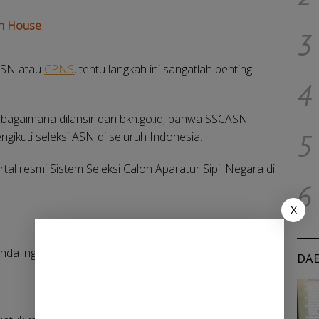
en House
3
 ASN atau
CPNS
, tentu langkah ini sangatlah penting
4
ebagaimana dilansir dari bkn.go.id, bahwa SSCASN
5
ngikuti seleksi ASN di seluruh Indonesia.
al resmi Sistem Seleksi Calon Aparatur Sipil Negara di
6
X
 Anda ingin membuat akun di Sistem Seleksi Calon
DA