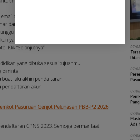
 untuk membuat akun, seperti Nomor Induk
mail aktif.
ar dan pilih “Lanjutkan”.
 tunggu hingga informasi konfirmasi muncul.
akun yang telah terdaftar.
o. Klik “Selanjutnya”.
07/0
Ters
Dita
endidikan yang dibuka sesuai tujuanmu.
07/0
diminta.
Pere
buat lalu akhiri pendaftaran.
Pasu
u pendaftaran akun.
07/0
Pemk
Pang
 Pemkot Pasuruan Genjot Pelunasan PBB-P2 2026
07/0
Mast
Ada N
 pendaftaran CPNS 2023. Semoga bermanfaat!
07/0