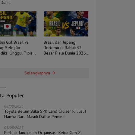
 Dunia
ksi Gol Brasil vs
Brasil dan Jepang
ng: Seleção
Bertemu di Babak 32
diksi Unggul Tipis,
Besar Piala Dunia 2026,
 Berpotensi Sengit
Duel Tradisi Melawan
Ambisi
Selengkapnya
ita Populer
08/08/2026
Toyota Belum Buka SPK Land Cruiser FJ, Jusuf
Hamka Baru Masuk Daftar Peminat
01/08/2026
Perluas Jangkauan Organisasi, Ketua Gen Z