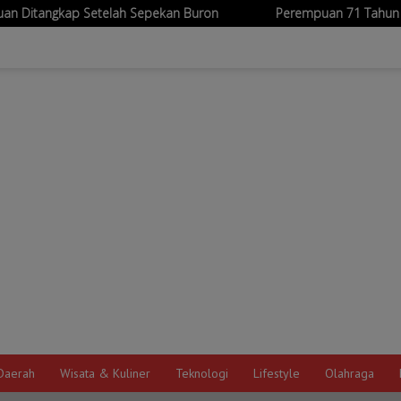
h Sepekan Buron
Perempuan 71 Tahun Ditemukan Tewas di Ke
Daerah
Wisata & Kuliner
Teknologi
Lifestyle
Olahraga