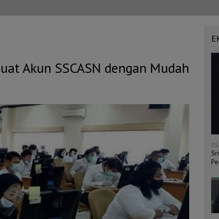
E
 Buat Akun SSCASN dengan Mudah
05
Sr
Pe