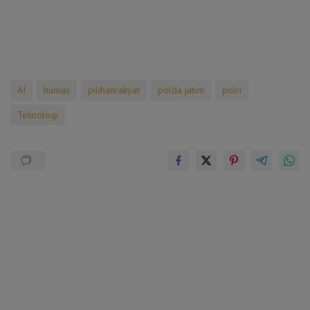
AI
humas
pilihanrakyat
polda jatim
polri
Teknologi