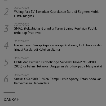
2
30/07/2026
Wuling Aira EV Tawarkan Kepraktisan Baru di Segmen Mobil
Listrik Ringkas
3
30/07/2026
SMRC: Elektabilitas Gerindra Turun Seiring Penilaian Publik
terhadap Prabowo
4
30/07/2026
Hasan Irsyad Serap Aspirasi Warga Kraksaan, TPT Ambruk dan
Irigasi Rusak Jadi Keluhan Utama
5
30/07/2026
DPRD dan Pemkab Probolinggo Sepakati KUA-PPAS APBD
2027, Ra Fahmi Tekankan Anggaran Berpihak pada Masyarakat
6
30/07/2026
Suzuki GSX250R-F 2026 Tampil Lebih Sporty, Tetap Andalkan
Kenyamanan Berkendara
DAERAH