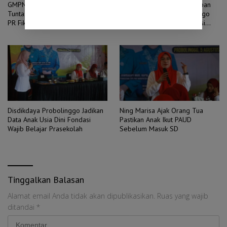
GMPN Desak APH dan KPK Usut
Raperda Pertanggungjawaban
Tuntas Skema Rokok Ilegal serta
APBD 2025 Kota Probolinggo
PR Fiktif di Sumenep
Disetujui DPRD Usai Evaluasi
Gubernur
Disdikdaya Probolinggo Jadikan
Ning Marisa Ajak Orang Tua
Data Anak Usia Dini Fondasi
Pastikan Anak Ikut PAUD
Wajib Belajar Prasekolah
Sebelum Masuk SD
Tinggalkan Balasan
Alamat email Anda tidak akan dipublikasikan.
Ruas yang wajib
ditandai
*