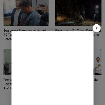
X
Tersangka Pembunuhan Nenek
Perempuan 71 Tahun Ditemukan
79 Tahun di Pasuruan Ditangkap
Tewas di Kebun Jeruk Pasuruan,
Setelah Sepekan Buron
Polisi Selidiki Dugaan
Pembunuhan
Pemkab Probolinggo Siapkan
Master Limbad Sowan ke Balai
Sertifikasi Halal Produk Pangan
Kota Probolinggo, Tak Ada
Asal Hewan
Nuansa Politik