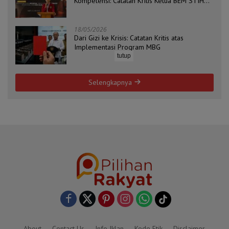
Kompetensi: Catatan Kritis Ketua BEM STIH
ZAHA dan Koordinator Isu Politik, Hukum, dan
HAM Aliansi BEM Probolinggo Raya
18/05/2026
Dari Gizi ke Krisis: Catatan Kritis atas
Implementasi Program MBG
tutup
Selengkapnya
About
Contact Us
Info Iklan
Kode Etik
Disclaimer