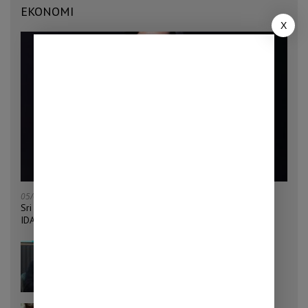
EKONOMI
X
05/08/2026
Sri Mulyani Ditunjuk Jadi Ketua Bersama Penggalangan Dana
IDA22 Bank Dunia
04/08/2026
Penjualan Mobil Tumbuh 32,9 Persen,
Pemerintah Klaim Daya Beli Masyarakat
Masih Terjaga
25/07/2026