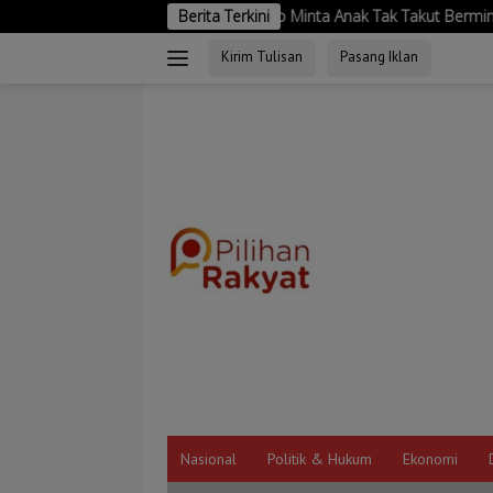
Langsung
026, Bupati Probolinggo Minta Anak Tak Takut Bermimpi dan Hindari P
Berita Terkini
ke
Kirim Tulisan
Pasang Iklan
konten
Nasional
Politik & Hukum
Ekonomi