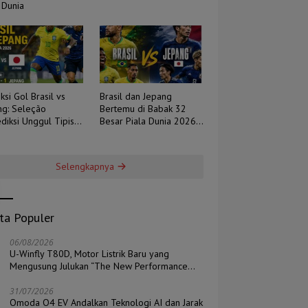
 Dunia
ksi Gol Brasil vs
Brasil dan Jepang
ng: Seleção
Bertemu di Babak 32
diksi Unggul Tipis,
Besar Piala Dunia 2026,
 Berpotensi Sengit
Duel Tradisi Melawan
Ambisi
Selengkapnya
ita Populer
06/08/2026
U-Winfly T80D, Motor Listrik Baru yang
Mengusung Julukan “The New Performance
Pioneer”
31/07/2026
Omoda O4 EV Andalkan Teknologi AI dan Jarak