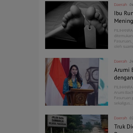
Daerah
0
Ibu Ru
Mening
PILIHANRAK
ditemukan 
Pasuruan, 
oleh suam
Daerah
2
Arumi 
dengan 
PILIHANRAK
Arumi Bach
Pasuruan p
sekaligus…
Daerah
0
Truk D