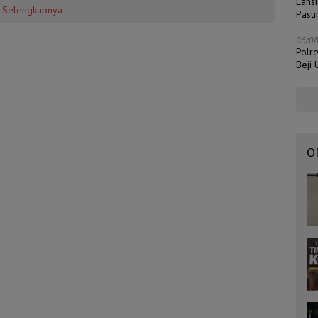
Lans
Selengkapnya
Pasu
06/0
Polr
Beji
O