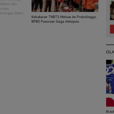
didikan dan
a atau
 bertugas dalam
Kebakaran TNBTS Meluas ke Probolinggo,
BPBD Pasuruan Siaga Antisipasi
OL
Bras