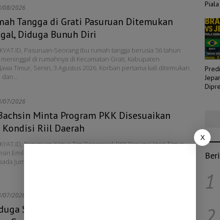
Piala
4/08/2026
mah Tangga di Grati Pasuruan Ditemukan
gal, Diduga Bunuh Diri
YAT.ID, Pasuruan-Seorang ibu rumah tangga berusia 56 tahun
meninggal di rumahnya di Kecamatan Grati, Kabupaten
Jawa Timur, Senin, 3 Agustus 2026. Korban pertama kali ditemukan
Predi
i dan…
Jepa
Dipre
Laga
4/07/2026
Bachsin Minta Program PKK Disesuaikan
Kondisi Riil Daerah
X
YAT.ID, Pasuruan-Ketua Tim Penggerak PKK Provinsi Jawa Timur,
sin Emil Elestianto Dardak, melakukan kunjungan kerja ke Kota
Ber
ada Jumat, 24 Juli 2026. Kunjungan itu dilakukan untuk memantau
1
3/07/2026
iduga Serempet Pemotor hingga Tewas di
2