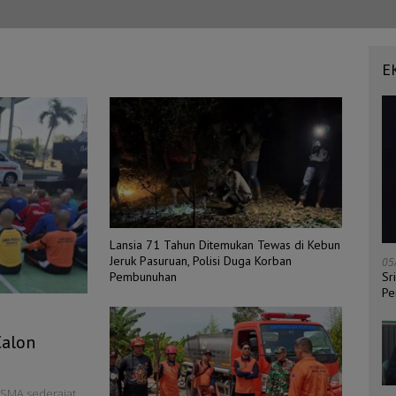
E
Lansia 71 Tahun Ditemukan Tewas di Kebun
Jeruk Pasuruan, Polisi Duga Korban
05
Sr
Pembunuhan
Pe
Calon
 SMA sederajat