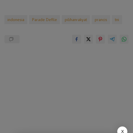
indonesia
Parade Defile
pilihanrakyat
prancis
tni
X