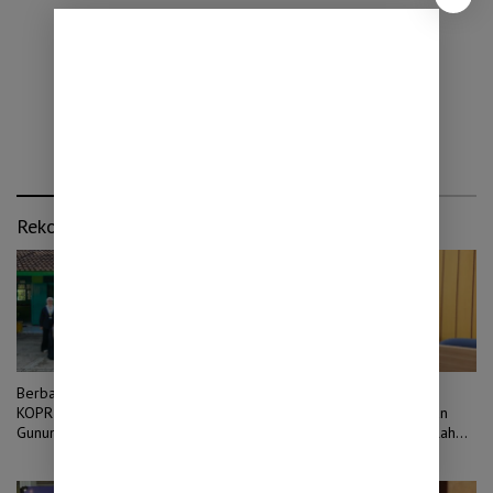
Rekomendasi untuk kamu
Berbagi Ilmu dan Kepedulian,
Ja’far Shodiq Desak Jateng
KOPRI PMII DIY Warnai
Bangun Rumah Aman Korban
Gunungkidul dengan Semangat
Kekerasan Seksual di Sekolah
Literasi
dan Pesantren