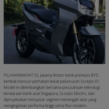
PILIHANRAKYAT.ID, Jakarta-
Motor listrik premium BYD
kembali mencuri perhatian lewat peluncuran Scorpio X1.
Model ini dikembangkan bersama perusahaan teknologi
kendaraan listrik asal Singapura, Scorpio Electric, dan
diproyeksikan menyasar segmen menengah atas yang
menginginkan performa tinggi serta fitur modern.