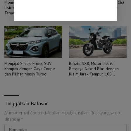
Menimbang ANIIOKI, Sepeda
Suzuki GN160, Motor Retro 162
Listrik dengan Baterai Jumbo dan
Cc dengan ABS yang Belum
Tenaga Besar
Dijual di Indonesia
Menjajal Suzuki Fronx, SUV
Rakata NX8, Motor Listrik
Kompak dengan Gaya Coupe
Bergaya Naked Bike dengan
dan Pilihan Mesin Turbo
Klaim Jarak Tempuh 100
Kilometer
Tinggalkan Balasan
Alamat email Anda tidak akan dipublikasikan.
Ruas yang wajib
ditandai
*