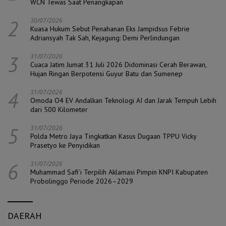
WCN Tewas Saat Penangkapan
2
30/07/2026
Kuasa Hukum Sebut Penahanan Eks Jampidsus Febrie
Adriansyah Tak Sah, Kejagung: Demi Perlindungan
3
31/07/2026
Cuaca Jatim Jumat 31 Juli 2026 Didominasi Cerah Berawan,
Hujan Ringan Berpotensi Guyur Batu dan Sumenep
4
31/07/2026
Omoda O4 EV Andalkan Teknologi AI dan Jarak Tempuh Lebih
dari 500 Kilometer
5
31/07/2026
Polda Metro Jaya Tingkatkan Kasus Dugaan TPPU Vicky
Prasetyo ke Penyidikan
6
31/07/2026
Muhammad Safi’i Terpilih Aklamasi Pimpin KNPI Kabupaten
Probolinggo Periode 2026–2029
DAERAH