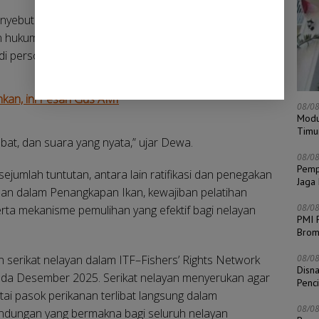
ebut platform itu merefleksikan kondisi riil nelayan
 hukum, penggunaan kapal yang tidak layak, serta
adi persoalan utama di lapangan.
kan, ini Pesan Gus AMI
08/0
Modu
Timu
bat, dan suara yang nyata,” ujar Dewa.
08/0
Pempr
jumlah tuntutan, antara lain ratifikasi dan penegakan
Jaga
an dalam Penangkapan Ikan, kewajiban pelatihan
08/0
rta mekanisme pemulihan yang efektif bagi nelayan
PMI 
Bro
 serikat nelayan dalam ITF–Fishers’ Rights Network
08/0
Disn
ada Desember 2025. Serikat nelayan menyerukan agar
Penc
tai pasok perikanan terlibat langsung dalam
08/0
lindungan yang bermakna bagi seluruh nelayan