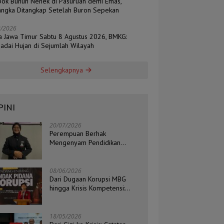
ok Bunuh Nenek di Pasuruan demi Emas,
angka Ditangkap Setelah Buron Sepekan
8/2026
a Jawa Timur Sabtu 8 Agustus 2026, BMKG:
adai Hujan di Sejumlah Wilayah
Selengkapnya
PINI
20/07/2026
Perempuan Berhak
Mengenyam Pendidikan
Setinggi-Tingginya
08/06/2026
Dari Dugaan Korupsi MBG
hingga Krisis Kompetensi:
Catatan Kritis Ketua BEM STIH
ZAHA dan Koordinator Isu
Politik, Hukum, dan HAM
18/05/2026