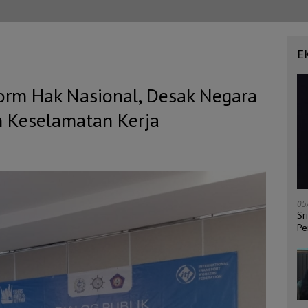
E
orm Hak Nasional, Desak Negara
n Keselamatan Kerja
05
Sr
Pe