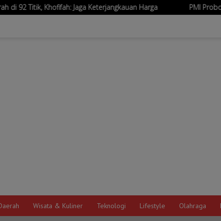
fah: Jaga Keterjangkauan Harga
PMI Probolinggo Bantu Pada
Daerah
Wisata & Kuliner
Teknologi
Lifestyle
Olahraga