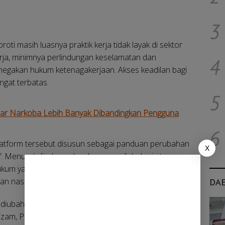
3
ti masih luasnya praktik kerja tidak layak di sektor
kerja, minimnya perlindungan keselamatan dan
4
enegakan hukum ketenagakerjaan. Akses keadilan bagi
ngat terbatas.
5
r Narkoba Lebih Banyak Dibandingkan Pengguna
6
latform tersebut disusun sebagai panduan perubahan
X
. Menurut dia, banyak nelayan masih bekerja tanpa
ukum yang memadai, meski sektor perikanan
an nasional.
DA
diubah dan siapa yang bertanggung jawab,” kata Ilyas,
zam, Penjaringan, Jakarta Utara.