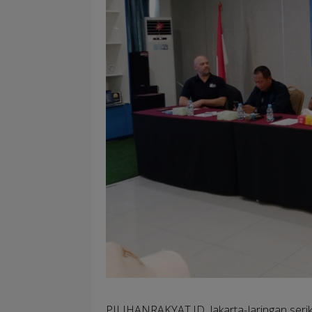
PILIHANRAKYAT.ID, Jakarta-
Jaringan ser