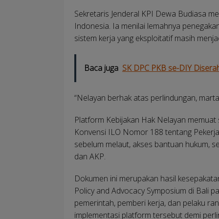
Sekretaris Jenderal KPI Dewa Budiasa meny
Indonesia. Ia menilai lemahnya penegakan
sistem kerja yang eksploitatif masih menj
Baca juga
SK DPC PKB se-DIY Diserah
“Nelayan berhak atas perlindungan, marta
Platform Kebijakan Hak Nelayan memuat se
Konvensi ILO Nomor 188 tentang Pekerja
sebelum melaut, akses bantuan hukum, se
dan AKP.
Dokumen ini merupakan hasil kesepakatan
Policy and Advocacy Symposium di Bali p
pemerintah, pemberi kerja, dan pelaku ran
implementasi platform tersebut demi per