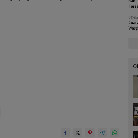
Ramp
Ters
08/0
Cuac
Wasp
O