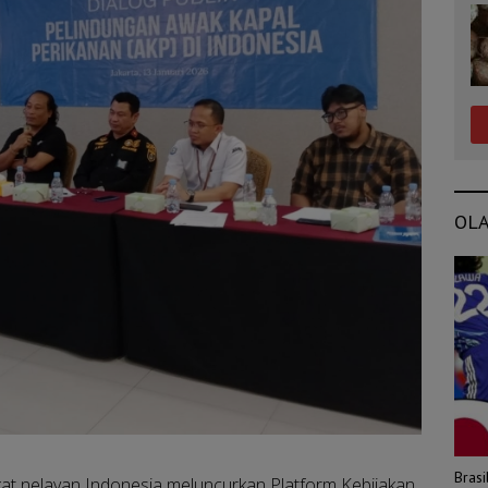
OL
Bras
ikat nelayan Indonesia meluncurkan Platform Kebijakan