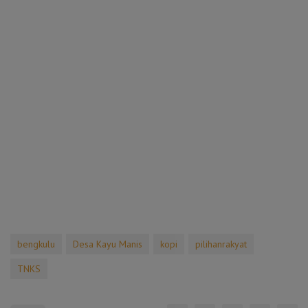
bengkulu
Desa Kayu Manis
kopi
pilihanrakyat
TNKS