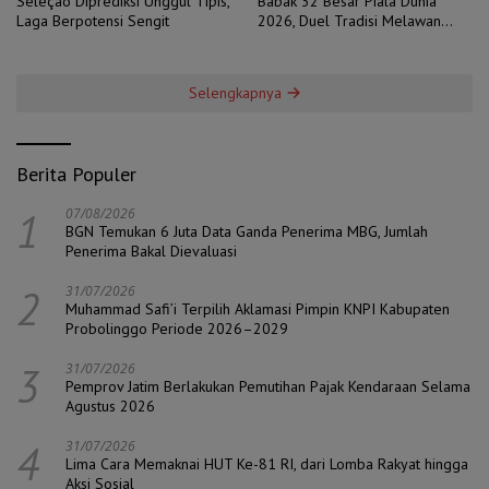
Seleção Diprediksi Unggul Tipis,
Babak 32 Besar Piala Dunia
Laga Berpotensi Sengit
2026, Duel Tradisi Melawan
Ambisi
Selengkapnya
Berita Populer
1
07/08/2026
BGN Temukan 6 Juta Data Ganda Penerima MBG, Jumlah
Penerima Bakal Dievaluasi
2
31/07/2026
Muhammad Safi’i Terpilih Aklamasi Pimpin KNPI Kabupaten
Probolinggo Periode 2026–2029
3
31/07/2026
Pemprov Jatim Berlakukan Pemutihan Pajak Kendaraan Selama
Agustus 2026
4
31/07/2026
Lima Cara Memaknai HUT Ke-81 RI, dari Lomba Rakyat hingga
Aksi Sosial