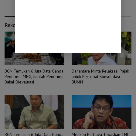
Rekomendasi untuk kamu
BGN Temukan 6 Juta Data Ganda
Danantara Minta Relaksasi Pajak
Penerima MBG, Jumlah Penerima
untuk Percepat Konsolidasi
Bakal Dievaluasi
BUMN
BGN Temukan 6 Juta Data Ganda
Menkeu Purbaya Tegaskan TNI-