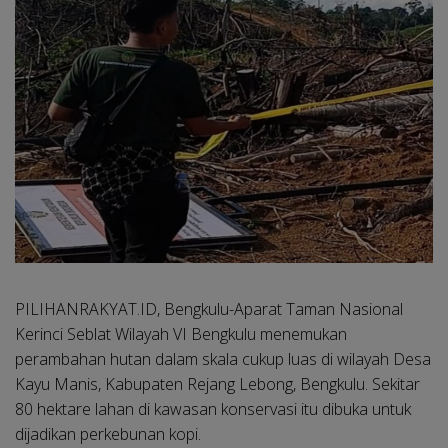
PILIHANRAKYAT.ID, Bengkulu-
Aparat Taman Nasional
Kerinci Seblat Wilayah VI Bengkulu menemukan
perambahan hutan dalam skala cukup luas di wilayah Desa
Kayu Manis, Kabupaten Rejang Lebong, Bengkulu. Sekitar
80 hektare lahan di kawasan konservasi itu dibuka untuk
dijadikan perkebunan kopi.