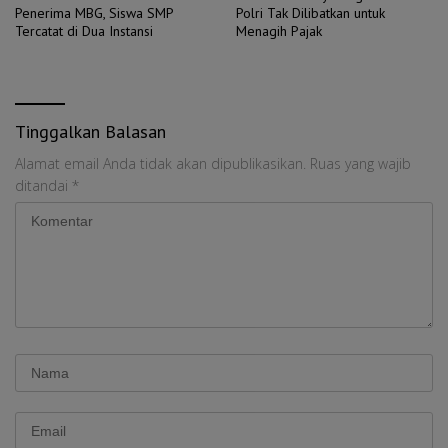
Penerima MBG, Siswa SMP
Polri Tak Dilibatkan untuk
Tercatat di Dua Instansi
Menagih Pajak
Tinggalkan Balasan
Alamat email Anda tidak akan dipublikasikan.
Ruas yang wajib
ditandai
*