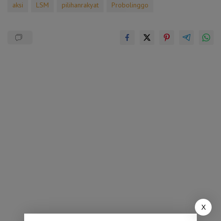
aksi
LSM
pilihanrakyat
Probolinggo
X