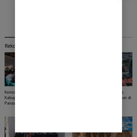
Rekomendasi untuk kamu
Konsolidasi Tiga Zona, PKB
Cuaca Jawa Timur 7 Agustus:
Kabupaten Probolinggo
Hujan Masih Berpotensi Turun di
Panaskan Mesin Pemenangan
Tengah Musim Kemarau