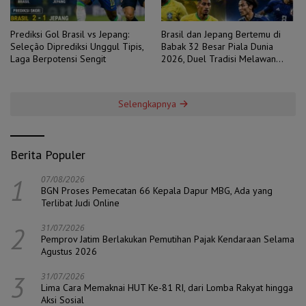
Prediksi Gol Brasil vs Jepang:
Brasil dan Jepang Bertemu di
Seleção Diprediksi Unggul Tipis,
Babak 32 Besar Piala Dunia
Laga Berpotensi Sengit
2026, Duel Tradisi Melawan
Ambisi
Selengkapnya
Berita Populer
1
07/08/2026
BGN Proses Pemecatan 66 Kepala Dapur MBG, Ada yang
Terlibat Judi Online
2
31/07/2026
Pemprov Jatim Berlakukan Pemutihan Pajak Kendaraan Selama
Agustus 2026
3
31/07/2026
Lima Cara Memaknai HUT Ke-81 RI, dari Lomba Rakyat hingga
Aksi Sosial