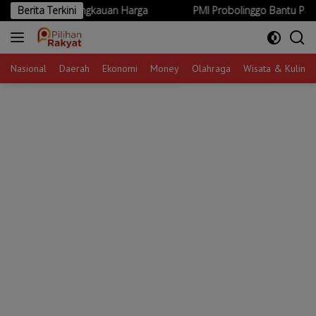
Langsung
 Keterjangkauan Harga
Berita Terkini
PMI Probolinggo Bantu Padamkan Karh
ke
konten
Nasional
Daerah
Ekonomi
Money
Olahraga
Wisata & Kuliner