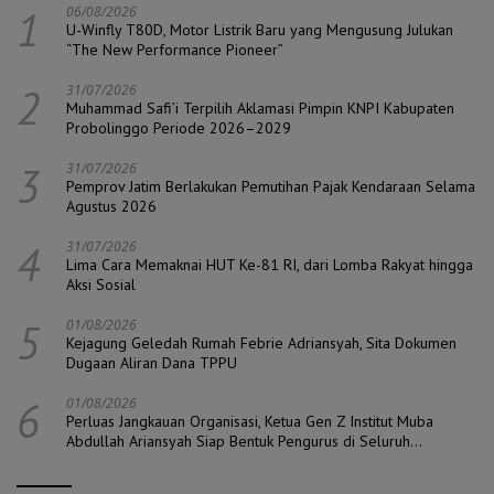
1
06/08/2026
U-Winfly T80D, Motor Listrik Baru yang Mengusung Julukan
“The New Performance Pioneer”
2
31/07/2026
Muhammad Safi’i Terpilih Aklamasi Pimpin KNPI Kabupaten
Probolinggo Periode 2026–2029
3
31/07/2026
Pemprov Jatim Berlakukan Pemutihan Pajak Kendaraan Selama
Agustus 2026
4
31/07/2026
Lima Cara Memaknai HUT Ke-81 RI, dari Lomba Rakyat hingga
Aksi Sosial
5
01/08/2026
Kejagung Geledah Rumah Febrie Adriansyah, Sita Dokumen
Dugaan Aliran Dana TPPU
6
01/08/2026
Perluas Jangkauan Organisasi, Ketua Gen Z Institut Muba
Abdullah Ariansyah Siap Bentuk Pengurus di Seluruh
Kecamatan