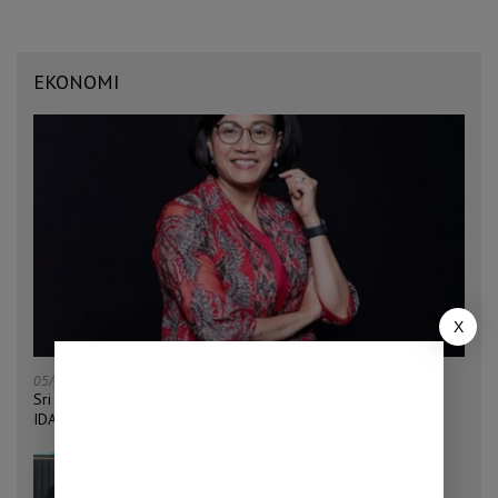
EKONOMI
X
05/08/2026
Sri Mulyani Ditunjuk Jadi Ketua Bersama Penggalangan Dana
IDA22 Bank Dunia
04/08/2026
Penjualan Mobil Tumbuh 32,9 Persen,