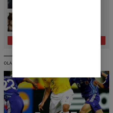
Pemerintah Klaim Daya Beli Masyarakat
Masih Terjaga
25/07/2026
Cara Menanam Porang yang Tepat, Kunci
Mendapatkan Umbi Berkualitas
Selengkapnya
OLAHRAGA