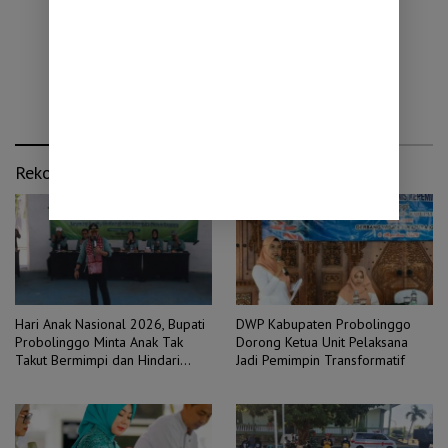
Rekomendasi untuk kamu
Hari Anak Nasional 2026, Bupati
DWP Kabupaten Probolinggo
Probolinggo Minta Anak Tak
Dorong Ketua Unit Pelaksana
Takut Bermimpi dan Hindari
Jadi Pemimpin Transformatif
Pernikahan Dini