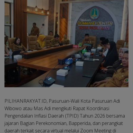
PILIHANRAKYAT.ID, Pasuruan-
Wali Kota Pasuruan Adi
Wibowo atau Mas Adi mengikuti Rapat Koordinasi
Pengendalian Inflasi Daerah (TPID) Tahun 2026 bersama
jajaran Bagian Perekonomian, Bapperida, dan perangkat
daerah terkait secara virtual melalui Zoom Meeting di