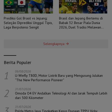
Prediksi Gol Brasil vs Jepang:
Brasil dan Jepang Bertemu di
Seleção Diprediksi Unggul Tipis,
Babak 32 Besar Piala Dunia
Laga Berpotensi Sengit
2026, Duel Tradisi Melawan
Ambisi
Selengkapnya
Berita Populer
1
06/08/2026
U-Winfly T80D, Motor Listrik Baru yang Mengusung Julukan
“The New Performance Pioneer”
2
31/07/2026
Omoda O4 EV Andalkan Teknologi AI dan Jarak Tempuh Lebih
dari 500 Kilometer
3
31/07/2026
Polda Metro Jaya Tingkatkan Kasus Dugaan TPPU Vicky