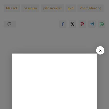
Mas Adi
pasuruan
pilihanrakyat
tpid
Zoom Meeting
X