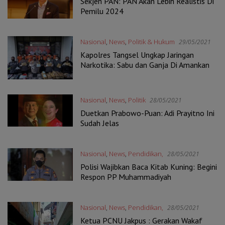
Sekjen PAN: PAN Akan Lebih Realistis Di
Pemilu 2024
Nasional
,
News
,
Politik & Hukum
29/05/2021
Kapolres Tangsel Ungkap Jaringan
Narkotika: Sabu dan Ganja Di Amankan
Nasional
,
News
,
Politik
28/05/2021
Duetkan Prabowo-Puan: Adi Prayitno Ini
Sudah Jelas
Nasional
,
News
,
Pendidikan,
28/05/2021
Polisi Wajibkan Baca Kitab Kuning: Begini
Respon PP Muhammadiyah
Nasional
,
News
,
Pendidikan,
28/05/2021
Ketua PCNU Jakpus : Gerakan Wakaf