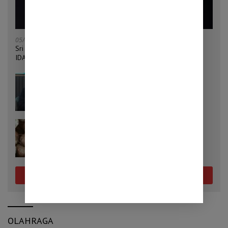
05/08/2026
Sri Mulyani Ditunjuk Jadi Ketua Bersama Penggalangan Dana
IDA22 Bank Dunia
04/08/2026
Penjualan Mobil Tumbuh 32,9 Persen,
Pemerintah Klaim Daya Beli Masyarakat
Masih Terjaga
25/07/2026
Cara Menanam Porang yang Tepat, Kunci
Mendapatkan Umbi Berkualitas
Selengkapnya
OLAHRAGA