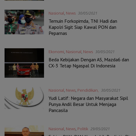
Nasional
,
News
30/05/2021
Temuin Forkopimda, TNI Hadi dan
Kapolri Sigit Siap Kawal PON dan
Peparnas
Ekonomi
,
Nasional
,
News
30/05/2021
Beda Kebijakan Dengan AS, Mazda6 dan
CX-3 Tetap Ngaspal Di Indonesia
Nasional
,
News
,
Pendidikan,
30/05/2021
Yudi Latif: Negara dan Masyarakat Sipil
Punya Andil Besar Untuk Menjaga
Pancasila
Nasional
,
News
,
Politik
29/05/2021