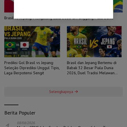
Brasil vs Jepang: Mengulang Luka 2006 di Panggung Piala Dunia
Prediksi Gol Brasil vs Jepang:
Brasil dan Jepang Bertemu di
Seleção Diprediksi Unggul Tipis,
Babak 32 Besar Piala Dunia
Laga Berpotensi Sengit
2026, Duel Tradisi Melawan
Ambisi
Selengkapnya
Berita Populer
08/08/2026