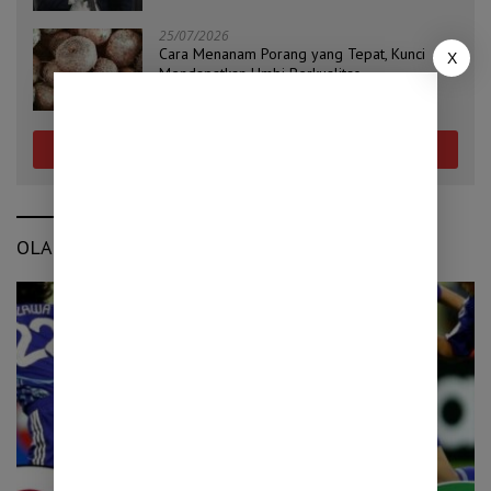
25/07/2026
Cara Menanam Porang yang Tepat, Kunci
X
Mendapatkan Umbi Berkualitas
Selengkapnya
OLAHRAGA