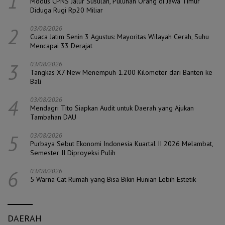
1
Modus CPNS Jalur Susulan, Puluhan Orang di Jawa Timur
Diduga Rugi Rp20 Miliar
2
03/08/2026
Cuaca Jatim Senin 3 Agustus: Mayoritas Wilayah Cerah, Suhu
Mencapai 33 Derajat
3
03/08/2026
Tangkas X7 New Menempuh 1.200 Kilometer dari Banten ke
Bali
4
03/08/2026
Mendagri Tito Siapkan Audit untuk Daerah yang Ajukan
Tambahan DAU
5
03/08/2026
Purbaya Sebut Ekonomi Indonesia Kuartal II 2026 Melambat,
Semester II Diproyeksi Pulih
6
03/08/2026
5 Warna Cat Rumah yang Bisa Bikin Hunian Lebih Estetik
DAERAH