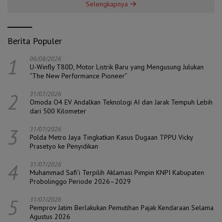
Selengkapnya
Berita Populer
1
06/08/2026
U-Winfly T80D, Motor Listrik Baru yang Mengusung Julukan
“The New Performance Pioneer”
2
31/07/2026
Omoda O4 EV Andalkan Teknologi AI dan Jarak Tempuh Lebih
dari 500 Kilometer
3
31/07/2026
Polda Metro Jaya Tingkatkan Kasus Dugaan TPPU Vicky
Prasetyo ke Penyidikan
4
31/07/2026
Muhammad Safi’i Terpilih Aklamasi Pimpin KNPI Kabupaten
Probolinggo Periode 2026–2029
5
31/07/2026
Pemprov Jatim Berlakukan Pemutihan Pajak Kendaraan Selama
Agustus 2026