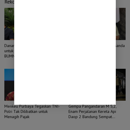
Rekomendasi untuk kamu
Danantara Minta Relaksasi Pajak
BGN Temukan 6 Juta Data Ganda
untuk Percepat Konsolidasi
Penerima MBG, Siswa SMP
BUMN
Tercatat di Dua Instansi
Menkeu Purbaya Tegaskan TNI-
Gempa Pangandaran M 5,2,
Polri Tak Dilibatkan untuk
Enam Perjalanan Kereta Api
Menagih Pajak
Daop 2 Bandung Sempat
Berhenti