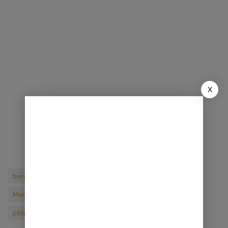
X
berita terbaru
berita terkini
ini faktanya
Menteri Agama Tidak Mampu Untuk Mengatasinya
pilihanrakyat
Soal FPI