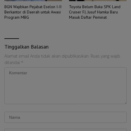
BGN Wajibkan Pejabat Eselon I-II
Toyota Belum Buka SPK Land
Berkantor di Daerah untuk Awasi
Cruiser FJ, Jusuf Hamka Baru
Program MBG
Masuk Daftar Peminat
Tinggalkan Balasan
Alamat email Anda tidak akan dipublikasikan.
Ruas yang wajib
ditandai
*