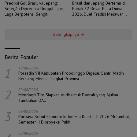
Prediksi Gol Brasil vs Jepang:
Brasil dan Jepang Bertemu di
Seleção Diprediksi Unggul Tipis,
Babak 32 Besar Piala Dunia
Laga Berpotensi Sengit
2026, Duel Tradisi Melawan
Ambisi
Selengkapnya
Berita Populer
1
10/08/2026
Porsadin VII Kabupaten Probolinggo Digelar, Santri Madin
Bersaing Menuju Tingkat Provinsi
2
03/08/2026
Mendagri Tito Siapkan Audit untuk Daerah yang Ajukan
Tambahan DAU
3
03/08/2026
Purbaya Sebut Ekonomi Indonesia Kuartal II 2026 Melambat,
Semester II Diproyeksi Pulih
03/08/2026