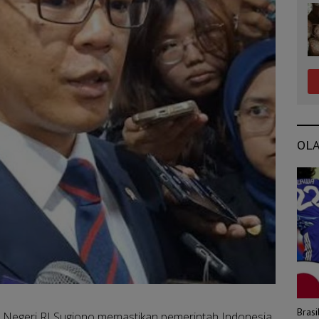
OL
Bras
 Negeri RI Sugiono memastikan pemerintah Indonesia