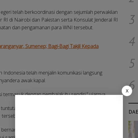
geri telah berkoordinasi dengan sejumlah perwakilan
3
r RI di Nairobi dan Pakistan serta Konsulat Jenderal RI
matan dan pengamanan para WNI tersebut.
4
ranganyar, Sumenep; Bagi-Bagi Takjil Kepada
5
Indonesia telah menjalin komunikasi langsung
nyandera awak kapal.
6
X
i termasuk dengan pembajak itu sendiri,” ujarnya.
 tuntutan maupun syarat pembebasan yang diajukan
DA
tersebut.
i bernama Ashari Samadikun, kapten kapal asal
ui sambungan video call dan pesan suara kepada