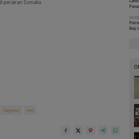
Lans
 perairan Somalia.
Pasu
06/0
Polr
Beji
O
Sugiono
wni