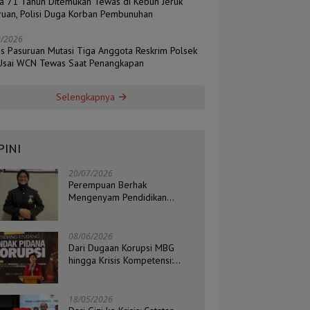
ia 71 Tahun Ditemukan Tewas di Kebun Jeruk
ruan, Polisi Duga Korban Pembunuhan
8/2026
es Pasuruan Mutasi Tiga Anggota Reskrim Polsek
 Usai WCN Tewas Saat Penangkapan
Selengkapnya
PINI
20/07/2026
Perempuan Berhak
Mengenyam Pendidikan
Setinggi-Tingginya
08/06/2026
Dari Dugaan Korupsi MBG
hingga Krisis Kompetensi:
Catatan Kritis Ketua BEM STIH
ZAHA dan Koordinator Isu
Politik, Hukum, dan HAM
18/05/2026