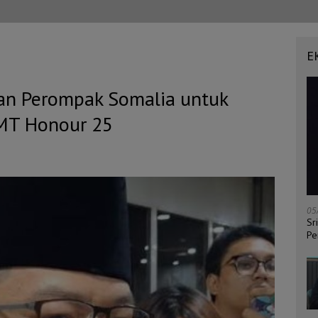
E
an Perompak Somalia untuk
MT Honour 25
05
Sr
Pe