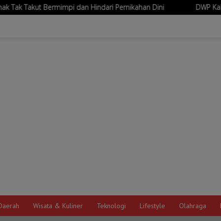
dan Hindari Pernikahan Dini
DWP Kabupaten Probolinggo Dor
Daerah
Wisata & Kuliner
Teknologi
Lifestyle
Olahraga