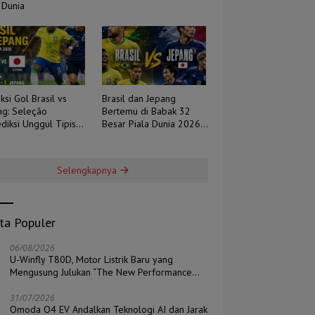
 Dunia
ksi Gol Brasil vs
Brasil dan Jepang
ng: Seleção
Bertemu di Babak 32
diksi Unggul Tipis,
Besar Piala Dunia 2026,
 Berpotensi Sengit
Duel Tradisi Melawan
Ambisi
Selengkapnya
ita Populer
06/08/2026
U-Winfly T80D, Motor Listrik Baru yang
Mengusung Julukan “The New Performance
Pioneer”
31/07/2026
Omoda O4 EV Andalkan Teknologi AI dan Jarak