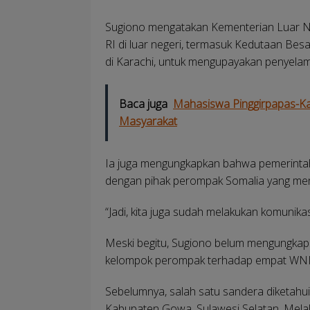
Sugiono mengatakan Kementerian Luar Ne
RI di luar negeri, termasuk Kedutaan Besa
di Karachi, untuk mengupayakan penyela
Baca juga
Mahasiswa Pinggirpapas-Ka
Masyarakat
Ia juga mengungkapkan bahwa pemerintah 
dengan pihak perompak Somalia yang me
“Jadi, kita juga sudah melakukan komunikas
Meski begitu, Sugiono belum mengungkap
kelompok perompak terhadap empat WNI 
Sebelumnya, salah satu sandera diketahu
Kabupaten Gowa, Sulawesi Selatan. Melal