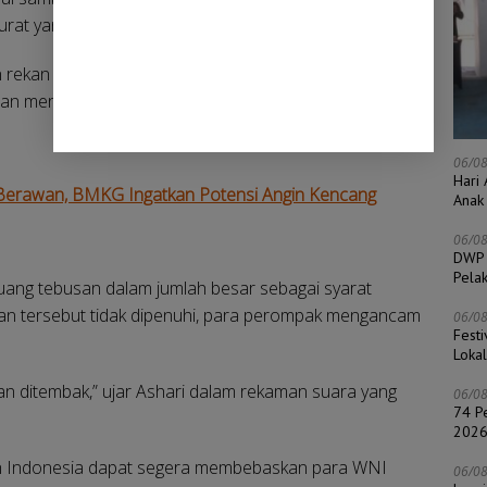
rat yang dialaminya bersama kru kapal lainnya.
n rekan satu angkatannya di sekolah pelayaran, Ashari
man menuju Somalia itu dikuasai kelompok perompak
06/0
Hari
h Berawan, BMKG Ingatkan Potensi Angin Kencang
Anak
06/0
DWP 
Pela
uang tebusan dalam jumlah besar sebagai syarat
utan tersebut tidak dipenuhi, para perompak mengancam
06/0
Fest
Loka
kan ditembak,” ujar Ashari dalam rekaman suara yang
06/0
74 Pe
202
ah Indonesia dapat segera membebaskan para WNI
06/0