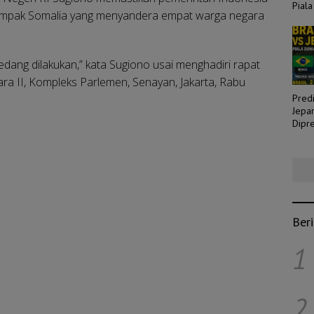
Piala
ompak Somalia yang menyandera empat warga negara
edang dilakukan,” kata Sugiono usai menghadiri rapat
a II, Kompleks Parlemen, Senayan, Jakarta, Rabu
Predi
Jepa
Dipre
Laga
Ber
1
2