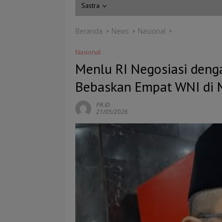
Sastra
Beranda
News
Nasional
Nasional
Menlu RI Negosiasi deng
Bebaskan Empat WNI di 
PR.ID
21/05/2026